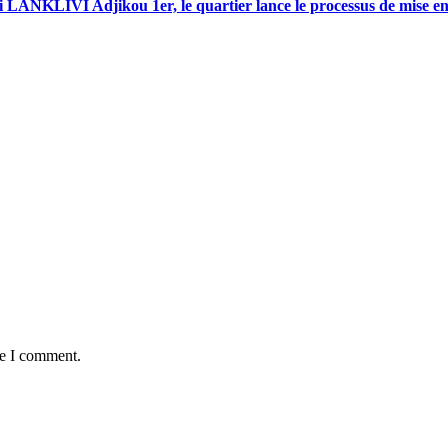
i LANKLIVI Adjikou 1er, le quartier lance le processus de mise e
me I comment.