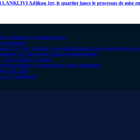
i LANKLIVI Adjikou 1er, le quartier lance le processus de mise e
r les enfants à l’ère du numérique
s nominations
bui LANKLIVI Adjikou 1er, le quartier lance le processus de mise en
sation du règlement des sinistres transfrontaliers
 » qui ravagent la jeunesse
pour faciliter la vie des citoyens et des entreprises
ejoint l’ICGEB
 avec l’insalubrité