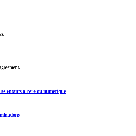
ss.
agreement.
 les enfants à l’ère du numérique
ominations