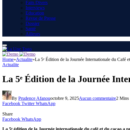
Faits Divers
Interviews
Education
Revue de Presse
Dossier
Santé
Ailleurs
Home
»
Actualite
»
La 5ᵉ Édition de la Journée Internationale du Café
Actualite
La 5ᵉ Édition de la Journée Int
By
Prudence Afanou
octobre 9, 2025
Aucun commentaire
2 Mins
Facebook
Twitter
WhatsApp
Share
Facebook
WhatsApp
La 5ᵉ édition de la Journée internationale du café et du cacao a p