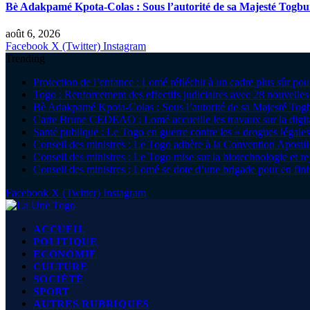
Bè Adakpamé Kpota-Colas : Sous l’autorité de sa Majesté Togbu
août 6, 2026
Facebook
X (Twitter)
Instagram
Trending
Protection de l’enfance : Lomé réfléchit à un cadre plus sûr pou
Togo : Renforcement des effectifs judiciaires avec 28 nouvelle
Bè Adakpamé Kpota-Colas : Sous l’autorité de sa Majesté Tog
Carte Brune CEDEAO : Lomé accueille les travaux sur la digitali
Santé publique : Le Togo en guerre contre les « drogues légales
Conseil des ministres : Le Togo adhère à la Convention Apostille 
Conseil des ministres : Le Togo mise sur la biotechnologie et r
Conseil des ministres : Lomé se dote d’une brigade pour en finir
Facebook
X (Twitter)
Instagram
ACCUEIL
POLITIQUE
ECONOMIE
CULTURE
SOCIÉTÉ
SPORT
AUTRES RUBRIQUES