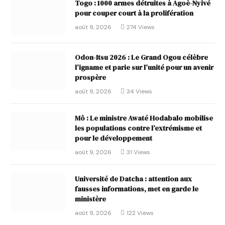
Togo : 1000 armes détruites à Agoè-Nyivé
pour couper court à la prolifération
août 9, 2026
274
Views
Odon-Itsu 2026 : Le Grand Ogou célèbre
l’igname et parie sur l’unité pour un avenir
prospère
août 9, 2026
34
Views
Mô : Le ministre Awaté Hodabalo mobilise
les populations contre l’extrémisme et
pour le développement
août 9, 2026
31
Views
Université de Datcha : attention aux
fausses informations, met en garde le
ministère
août 9, 2026
122
Views