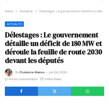
Home
»
Actualite
»
Délestages : Le gouvernement détaille un déficit de 180 MW et déroule la feuille de route 2030 devant les députés
ACTUALITE
Délestages : Le gouvernement
détaille un déficit de 180 MW et
déroule la feuille de route 2030
devant les députés
By
Prudence Afanou
juin 26, 2026
Aucun commentaire
3 Mins Read