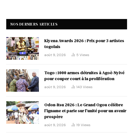
NOS DERNIERS ARTICLES
Kiyena Awards 2026 : Prix pour 3 artistes
togolais
août 9, 2026
5
Views
Togo : 1000 armes détruites à Agoè-Nyivé
pour couper court à la prolifération
août 9, 2026
143
Views
Odon-Itsu 2026 : Le Grand Ogou célèbre
l’igname et parie sur l’unité pour un avenir
prospère
août 9, 2026
19
Views