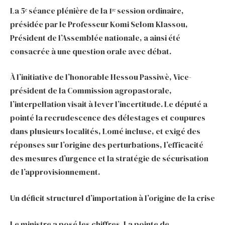
La 5ᵉ séance plénière de la 1ʳᵉ session ordinaire,
présidée par le Professeur Komi Selom Klassou,
Président de l’Assemblée nationale, a ainsi été
consacrée à une question orale avec débat.
À l’initiative de l’honorable Hessou Passiwè, Vice-
président de la Commission agropastorale,
l’interpellation visait à lever l’incertitude. Le député a
pointé la recrudescence des délestages et coupures
dans plusieurs localités, Lomé incluse, et exigé des
réponses sur l’origine des perturbations, l’efficacité
des mesures d’urgence et la stratégie de sécurisation
de l’approvisionnement.
Un déficit structurel d’importation à l’origine de la crise
Le ministre a posé les chiffres. La pointe de