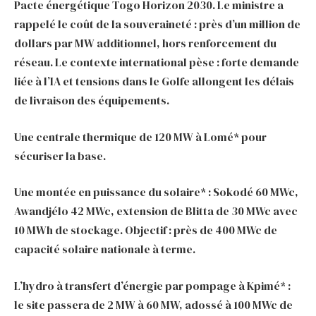
Pacte énergétique Togo Horizon 2030. Le ministre a
rappelé le coût de la souveraineté : près d’un million de
dollars par MW additionnel, hors renforcement du
réseau. Le contexte international pèse : forte demande
liée à l’IA et tensions dans le Golfe allongent les délais
de livraison des équipements.
Une centrale thermique de 120 MW à Lomé* pour
sécuriser la base.
Une montée en puissance du solaire* : Sokodé 60 MWc,
Awandjélo 42 MWc, extension de Blitta de 30 MWc avec
10 MWh de stockage. Objectif : près de 400 MWc de
capacité solaire nationale à terme.
L’hydro à transfert d’énergie par pompage à Kpimé* :
le site passera de 2 MW à 60 MW, adossé à 100 MWc de