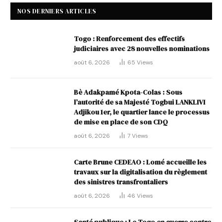
NOS DERNIERS ARTICLES
Togo : Renforcement des effectifs
judiciaires avec 28 nouvelles nominations
août 6, 2026
65
Views
Bè Adakpamé Kpota-Colas : Sous
l’autorité de sa Majesté Togbui LANKLIVI
Adjikou 1er, le quartier lance le processus
de mise en place de son CDQ
août 6, 2026
7
Views
Carte Brune CEDEAO : Lomé accueille les
travaux sur la digitalisation du règlement
des sinistres transfrontaliers
août 6, 2026
46
Views
Santé publique : Le Togo en guerre contre