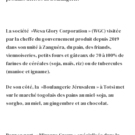
La société »Wesa Glory Corporation » (WGC) visitée
par la cheffe du gouvernement produit depuis 2019
dans son unité à Zanguéra, du pain, des friands,
viennoiseries, petits fours et gâteaux de 70 à 100% de
farines de céréales (soja, maïs, riz) ou de tubercules
(manioc et igname).
De son côté, la »Boulangerie Jérusalem » à Totsi met
sur le marché togolais des pains au miel-soja, au
sorgho, au miel, au gingembre et au chocolat.
Pour sa part, »Minagro Group » spécialisée dans la