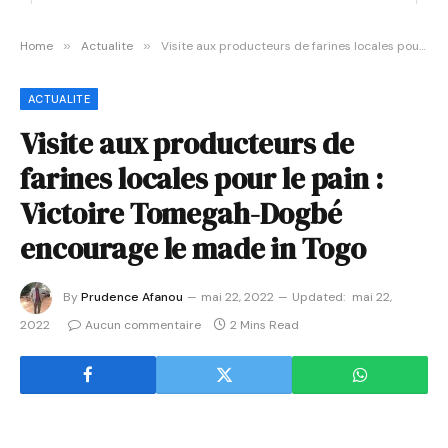
Home
»
Actualite
»
Visite aux producteurs de farines locales pour le pain : Victoire Tomegah-Dogbé encourage le made in Togo
ACTUALITE
Visite aux producteurs de
farines locales pour le pain :
Victoire Tomegah-Dogbé
encourage le made in Togo
By
Prudence Afanou
mai 22, 2022
Updated:
mai 22,
2022
Aucun commentaire
2 Mins Read