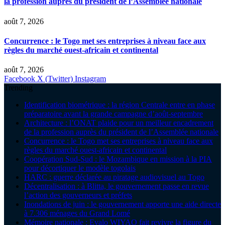
la profession auprès du président de l’Assemblée nationale
août 7, 2026
Concurrence : le Togo met ses entreprises à niveau face aux
règles du marché ouest-africain et continental
août 7, 2026
Facebook
X (Twitter)
Instagram
Trending
Identification biométrique : la région Centrale entre en phase
préparatoire avant la grande campagne d’août-septembre
Architecture : l’ONAT plaide pour un meilleur encadrement
de la profession auprès du président de l’Assemblée nationale
Concurrence : le Togo met ses entreprises à niveau face aux
règles du marché ouest-africain et continental
Coopération Sud-Sud : le Mozambique en mission à la PIA
pour décortiquer le modèle togolais
HARC : guerre déclarée au piratage audiovisuel au Togo
Décentralisation : à Blitta, le gouvernement passe en revue
l’action des gouverneurs et préfets
Inondations de juin : le gouvernement apporte une aide directe
à 7.306 ménages du Grand Lomé
Mémoire nationale : Evalo WIYAO fait revivre la figure du