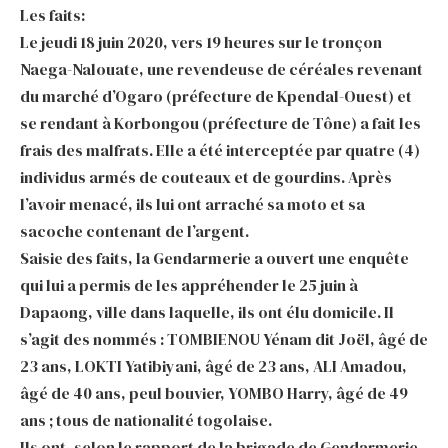
Les faits:
Le jeudi 18 juin 2020, vers 19 heures sur le tronçon
Naega-Nalouate, une revendeuse de céréales revenant
du marché d’Ogaro (préfecture de Kpendal-Ouest) et
se rendant à Korbongou (préfecture de Tône) a fait les
frais des malfrats. Elle a été interceptée par quatre (4)
individus armés de couteaux et de gourdins. Après
l’avoir menacé, ils lui ont arraché sa moto et sa
sacoche contenant de l’argent.
Saisie des faits, la Gendarmerie a ouvert une enquête
qui lui a permis de les appréhender le 25 juin à
Dapaong, ville dans laquelle, ils ont élu domicile. Il
s’agit des nommés : TOMBIENOU Yénam dit Joël, âgé de
23 ans, LOKTI Yatibiyani, âgé de 23 ans, ALI Amadou,
âgé de 40 ans, peul bouvier, YOMBO Harry, âgé de 49
ans ; tous de nationalité togolaise.
Ils ont, selon le rapport de la brigade de Gendarmerie,