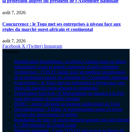
la profession auprès du président de l’Assemblée nationale
août 7, 2026
Concurrence : le Togo met ses entreprises à niveau face aux
règles du marché ouest-africain et continental
août 7, 2026
Facebook
X (Twitter)
Instagram
Trending
Identification biométrique : la région Centrale entre en phase
préparatoire avant la grande campagne d’août-septembre
Architecture : l’ONAT plaide pour un meilleur encadrement
de la profession auprès du président de l’Assemblée nationale
Concurrence : le Togo met ses entreprises à niveau face aux
règles du marché ouest-africain et continental
Coopération Sud-Sud : le Mozambique en mission à la PIA
pour décortiquer le modèle togolais
HARC : guerre déclarée au piratage audiovisuel au Togo
Décentralisation : à Blitta, le gouvernement passe en revue
l’action des gouverneurs et préfets
Inondations de juin : le gouvernement apporte une aide directe
à 7.306 ménages du Grand Lomé
Mémoire nationale : Evalo WIYAO fait revivre la figure du