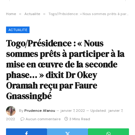
Home
»
Actualite
»
Togo/Présidence : « Nous sommes prêts à participer à la mise en œuvre de la seconde phase… » dixit Dr Okey Oramah reçu par Faure Gnassingbé
ACTUALITE
Togo/Présidence : « Nous
sommes prêts à participer à la
mise en œuvre de la seconde
phase… » dixit Dr Okey
Oramah reçu par Faure
Gnassingbé
By
Prudence Afanou
janvier 7, 2022
Updated:
janvier 7,
2022
Aucun commentaire
3 Mins Read