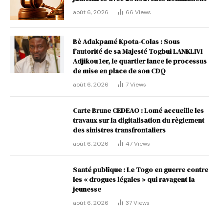
août 6, 2026
66
Views
Bè Adakpamé Kpota-Colas : Sous
l’autorité de sa Majesté Togbui LANKLIVI
Adjikou 1er, le quartier lance le processus
de mise en place de son CDQ
août 6, 2026
7
Views
Carte Brune CEDEAO : Lomé accueille les
travaux sur la digitalisation du règlement
des sinistres transfrontaliers
août 6, 2026
47
Views
Santé publique : Le Togo en guerre contre
les « drogues légales » qui ravagent la
jeunesse
août 6, 2026
37
Views