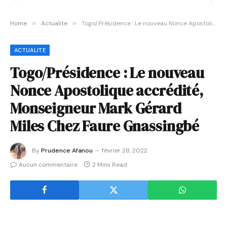
Home
»
Actualite
»
Togo/Présidence : Le nouveau Nonce Apostolique accrédité, Monseigneur Mark Gérard Miles Chez Faure Gnassingbé
ACTUALITE
Togo/Présidence : Le nouveau
Nonce Apostolique accrédité,
Monseigneur Mark Gérard
Miles Chez Faure Gnassingbé
By
Prudence Afanou
février 28, 2022
Aucun commentaire
2 Mins Read