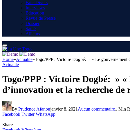
Faits Divers
Interviews
Education
Revue de Presse
Dossier
Santé
Ailleurs
Home
»
Actualite
»
Togo/PPP : Victoire Dogbé: » « Le gouvernement comp
Actualite
Togo/PPP : Victoire Dogbé: » « 
d’innovation et la recherche de 
By
Prudence Afanou
janvier 8, 2021
Aucun commentaire
1 Min 
Facebook
Twitter
WhatsApp
Share
Facebook
WhatsApp