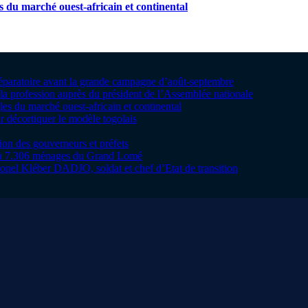
s du marché ouest-africain et continental
préparatoire avant la grande campagne d’août-septembre
la profession auprès du président de l’Assemblée nationale
les du marché ouest-africain et continental
 décortiquer le modèle togolais
tion des gouverneurs et préfets
te à 7.306 ménages du Grand Lomé
onel Kléber DADJO, soldat et chef d’Etat de transition