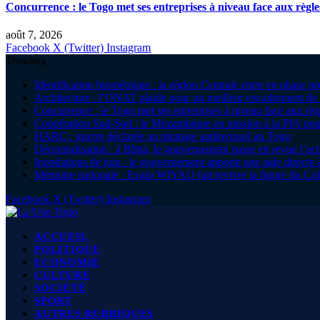
Concurrence : le Togo met ses entreprises à niveau face aux règle
août 7, 2026
Facebook
X (Twitter)
Instagram
Trending
Identification biométrique : la région Centrale entre en phase 
Architecture : l’ONAT plaide pour un meilleur encadrement de 
Concurrence : le Togo met ses entreprises à niveau face aux règ
Coopération Sud-Sud : le Mozambique en mission à la PIA pour
HARC : guerre déclarée au piratage audiovisuel au Togo
Décentralisation : à Blitta, le gouvernement passe en revue l’ac
Inondations de juin : le gouvernement apporte une aide direc
Mémoire nationale : Evalo WIYAO fait revivre la figure du Col
Facebook
X (Twitter)
Instagram
ACCUEIL
POLITIQUE
ECONOMIE
CULTURE
SOCIÉTÉ
SPORT
AUTRES RUBRIQUES