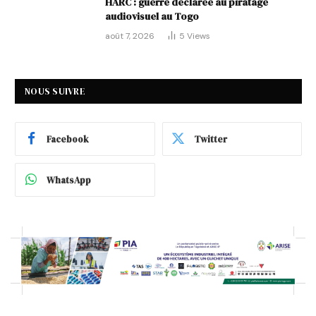
HARC : guerre déclarée au piratage
audiovisuel au Togo
août 7, 2026
5
Views
NOUS SUIVRE
Facebook
Twitter
WhatsApp