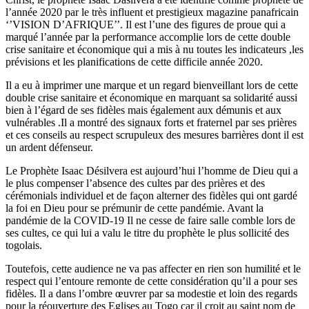
l’année 2020 par le très influent et prestigieux magazine panafricain
‘’VISION D’AFRIQUE’’. Il est l’une des figures de proue qui a
marqué l’année par la performance accomplie lors de cette double
crise sanitaire et économique qui a mis à nu toutes les indicateurs ,les
prévisions et les planifications de cette difficile année 2020.
Il a eu à imprimer une marque et un regard bienveillant lors de cette
double crise sanitaire et économique en marquant sa solidarité aussi
bien à l’égard de ses fidèles mais également aux démunis et aux
vulnérables .Il a montré des signaux forts et fraternel par ses prières
et ces conseils au respect scrupuleux des mesures barrières dont il est
un ardent défenseur.
Le Prophète Isaac Désilvera est aujourd’hui l’homme de Dieu qui a
le plus compenser l’absence des cultes par des prières et des
cérémonials individuel et de façon alterner des fidèles qui ont gardé
la foi en Dieu pour se prémunir de cette pandémie. Avant la
pandémie de la COVID-19 Il ne cesse de faire salle comble lors de
ses cultes, ce qui lui a valu le titre du prophète le plus sollicité des
togolais.
Toutefois, cette audience ne va pas affecter en rien son humilité et le
respect qui l’entoure remonte de cette considération qu’il a pour ses
fidèles. Il a dans l’ombre œuvrer par sa modestie et loin des regards
pour la réouverture des Eglises au Togo car il croit au saint nom de