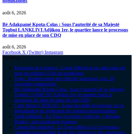
nominations
août 6, 2026
Bè Adakpamé Kpota-Colas : Sous l’autorité de sa Majesté
Togbui LANKLIVI Adjikou 1er, le quartier lance le processus
de mise en place de son CDQ
août 6, 2026
Facebook
X (Twitter)
Instagram
Trending
Protection de l’enfance : Lomé réfléchit à un cadre plus sûr
pour les enfants à l’ère du numérique
Togo : Renforcement des effectifs judiciaires avec 28
nouvelles nominations
Bè Adakpamé Kpota-Colas : Sous l’autorité de sa Majesté
Togbui LANKLIVI Adjikou 1er, le quartier lance le
processus de mise en place de son CDQ
Carte Brune CEDEAO : Lomé accueille les travaux sur la
digitalisation du règlement des sinistres transfrontaliers
Santé publique : Le Togo en guerre contre les « drogues
légales » qui ravagent la jeunesse
Conseil des ministres : Le Togo adhère à la Convention
Apostille pour faciliter la vie des citoyens et des entreprises