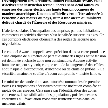
Développement des territoires, colonel Hodabalo Awaté, vient
d’activer une instruction ferme : libérer sans délai toutes les
emprises des lignes électriques haute tension occupées de
manière anarchique. Une note officielle vient d’être adressée à
l’ensemble des maires du pays, suite à une alerte du ministère
délégué chargé de l’Énergie et des Ressources minières.
L’alerte est claire. L’occupation des emprises par des habitations,
commerces et activités diverses s’est banalisée sur certains axes. Or
ces corridors électriques obéissent à des règles de sécurité non
négociables.
Le colonel Awaté le rappelle avec précision dans sa correspondance
: une emprise de 40 mètres de part et d’autre des lignes haute tension
est délimitée et classée zone non constructible. Aucune activité
humaine ne peut s’y tenir, compte tenu de la dangerosité des câbles
et du risque d’électrocution, d’incendie ou de chute de pylône. « La
sécurité humaine ne souffre d’aucun compromis », insiste la note.
Le ministre demande donc aux autorités communales de prendre
toutes les dispositions nécessaires pour une libération complète et
rapide de ces espaces. Cela passe par l’identification des zones
concernées, la sensibilisation des populations, puis les mesures
coercitives si l’évacuation volontaire n’intervient pas dans les
meilleurs délais.