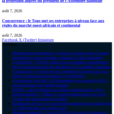
la profession auprès du président de l’Assemblée nationale
août 7, 2026
Concurrence : le Togo met ses entreprises à niveau face aux
règles du marché ouest-africain et continental
août 7, 2026
Facebook
X (Twitter)
Instagram
Trending
Identification biométrique : la région Centrale entre en phase
préparatoire avant la grande campagne d’août-septembre
Architecture : l’ONAT plaide pour un meilleur encadrement
de la profession auprès du président de l’Assemblée nationale
Concurrence : le Togo met ses entreprises à niveau face aux
règles du marché ouest-africain et continental
Coopération Sud-Sud : le Mozambique en mission à la PIA
pour décortiquer le modèle togolais
HARC : guerre déclarée au piratage audiovisuel au Togo
Décentralisation : à Blitta, le gouvernement passe en revue
l’action des gouverneurs et préfets
Inondations de juin : le gouvernement apporte une aide directe
à 7.306 ménages du Grand Lomé
Mémoire nationale : Evalo WIYAO fait revivre la figure du