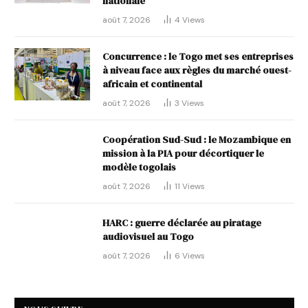
nationale
août 7, 2026
4
Views
Concurrence : le Togo met ses entreprises
à niveau face aux règles du marché ouest-
africain et continental
août 7, 2026
3
Views
Coopération Sud-Sud : le Mozambique en
mission à la PIA pour décortiquer le
modèle togolais
août 7, 2026
11
Views
HARC : guerre déclarée au piratage
audiovisuel au Togo
août 7, 2026
6
Views