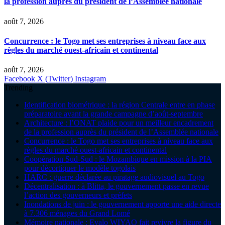
la profession auprès du président de l’Assemblée nationale
août 7, 2026
Concurrence : le Togo met ses entreprises à niveau face aux
règles du marché ouest-africain et continental
août 7, 2026
Facebook
X (Twitter)
Instagram
Trending
Identification biométrique : la région Centrale entre en phase
préparatoire avant la grande campagne d’août-septembre
Architecture : l’ONAT plaide pour un meilleur encadrement
de la profession auprès du président de l’Assemblée nationale
Concurrence : le Togo met ses entreprises à niveau face aux
règles du marché ouest-africain et continental
Coopération Sud-Sud : le Mozambique en mission à la PIA
pour décortiquer le modèle togolais
HARC : guerre déclarée au piratage audiovisuel au Togo
Décentralisation : à Blitta, le gouvernement passe en revue
l’action des gouverneurs et préfets
Inondations de juin : le gouvernement apporte une aide directe
à 7.306 ménages du Grand Lomé
Mémoire nationale : Evalo WIYAO fait revivre la figure du