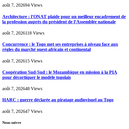
août 7, 2026
94
Views
Architecture : l’ONAT plaide pour un meilleur encadrement de
la profession auprès du président de l’Assemblée nationale
août 7, 2026
118
Views
Concurrence : le Togo met ses entreprises à niveau face aux
règles du marché ouest-africain et continental
août 7, 2026
15
Views
Coopération Sud-Sud : le Mozambique en mission à la PIA
pour décortiquer le modèle togolais
août 7, 2026
48
Views
HARC : guerre déclarée au piratage audiovisuel au Togo
août 7, 2026
47
Views
Nous suivre