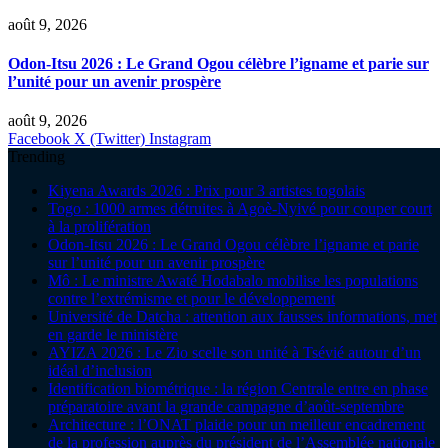
août 9, 2026
Odon-Itsu 2026 : Le Grand Ogou célèbre l’igname et parie sur
l’unité pour un avenir prospère
août 9, 2026
Facebook
X (Twitter)
Instagram
Trending
Kiyena Awards 2026 : Prix pour 3 artistes togolais
Togo : 1000 armes détruites à Agoè-Nyivé pour couper court
à la prolifération
Odon-Itsu 2026 : Le Grand Ogou célèbre l’igname et parie
sur l’unité pour un avenir prospère
Mô : Le ministre Awaté Hodabalo mobilise les populations
contre l’extrémisme et pour le développement
Université de Datcha : attention aux fausses informations, met
en garde le ministère
AYIZA 2026 : Le Zio scelle son unité à Tsévié autour d’un
idéal d’inclusion
Identification biométrique : la région Centrale entre en phase
préparatoire avant la grande campagne d’août-septembre
Architecture : l’ONAT plaide pour un meilleur encadrement
de la profession auprès du président de l’Assemblée nationale