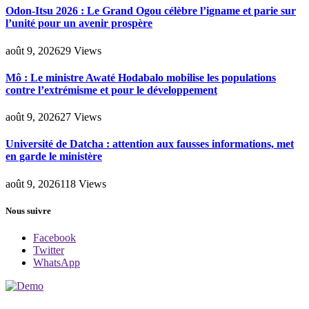
Odon-Itsu 2026 : Le Grand Ogou célèbre l’igname et parie sur
l’unité pour un avenir prospère
août 9, 2026
29
Views
Mô : Le ministre Awaté Hodabalo mobilise les populations
contre l’extrémisme et pour le développement
août 9, 2026
27
Views
Université de Datcha : attention aux fausses informations, met
en garde le ministère
août 9, 2026
118
Views
Nous suivre
Facebook
Twitter
WhatsApp