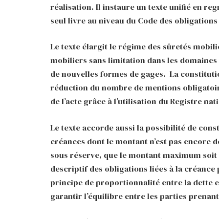
réalisation. Il instaure un texte unifié en r
seul livre au niveau du Code des obligations 
Le texte élargit le régime des sûretés mobil
mobiliers sans limitation dans les domaines 
de nouvelles formes de gages. La constitution
réduction du nombre de mentions obligatoires
de l’acte grâce à l’utilisation du Registre na
Le texte accorde aussi la possibilité de cons
créances dont le montant n’est pas encore d
sous réserve, que le montant maximum soit fi
descriptif des obligations liées à la créance
principe de proportionnalité entre la dette e
garantir l’équilibre entre les parties prenant