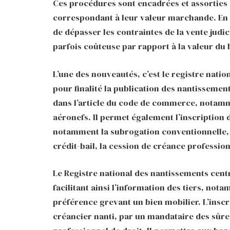
Ces procédures sont encadrées et assorties d
correspondant à leur valeur marchande. En
de dépasser les contraintes de la vente judi
parfois coûteuse par rapport à la valeur du 
L’une des nouveautés, c’est le registre nati
pour finalité la publication des nantissemen
dans l’article du code de commerce, notamme
aéronefs. Il permet également l’inscription 
notamment la subrogation conventionnelle, l
crédit-bail, la cession de créance profession
Le Registre national des nantissements centr
facilitant ainsi l’information des tiers, nota
préférence grevant un bien mobilier. L’inscr
créancier nanti, par un mandataire des sûret