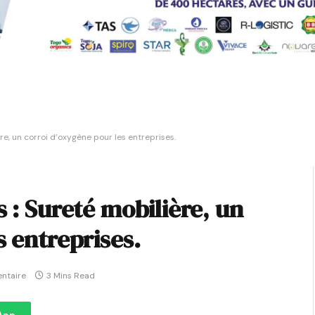
re, un corroi d’oxygène pour les entreprises.
 : Sureté mobilière, un
s entreprises.
ntaire
3 Mins Read