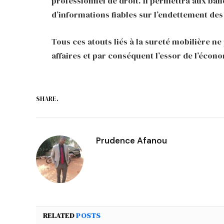
professionnel de droit. Il permettra aux ba
d’informations fiables sur l’endettement des
Tous ces atouts liés à la sureté mobilière n
affaires et par conséquent l’essor de l’écon
SHARE.
Prudence Afanou
RELATED
POSTS