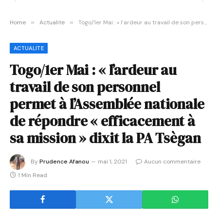
Home
»
Actualite
»
Togo/1er Mai : « l’ardeur au travail de son personnel permet à l’Assemblée nationale de répondre « efficacement à sa mission » dixit la PA Tsègan
ACTUALITE
Togo/1er Mai : « l’ardeur au
travail de son personnel
permet à l’Assemblée nationale
de répondre « efficacement à
sa mission » dixit la PA Tsègan
By
Prudence Afanou
mai 1, 2021
Aucun commentaire
1 Min Read