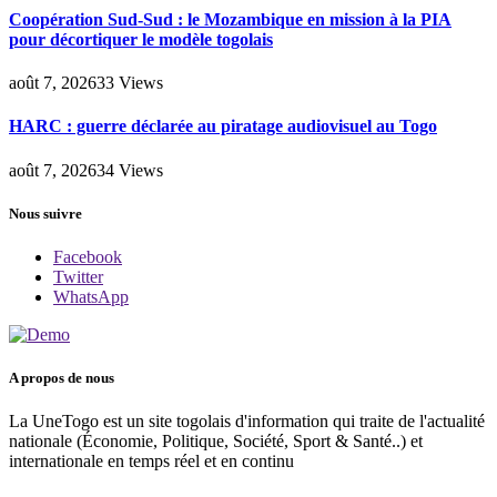
Coopération Sud-Sud : le Mozambique en mission à la PIA
pour décortiquer le modèle togolais
août 7, 2026
33
Views
HARC : guerre déclarée au piratage audiovisuel au Togo
août 7, 2026
34
Views
Nous suivre
Facebook
Twitter
WhatsApp
A propos de nous
La UneTogo est un site togolais d'information qui traite de l'actualité
nationale (Économie, Politique, Société, Sport & Santé..) et
internationale en temps réel et en continu