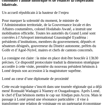
consolider l’amitié historique et de relancer la coopération
bilatérale.
Un accueil républicain à la hauteur de l’enjeu
Pour marquer la solennité du moment, le ministre de
l’Administration territoriale, de la Gouvernance locale et des
Affaires coutumières, colonel Hodabalo Awaté, a instruit une
mobilisation officielle. Toutes les autorités du Grand Lomé sont
conviées à l’Aéroport international Gnassingbé Eyadéma :
présidents d’institutions, membres du gouvernement, députés et
sénateurs désignés, gouverneur du District autonome, préfets du
Golfe et d’Agoè-Nyivé, maires et chefs de cantons concernés.
La consigne est claire : la mise en place doit être bouclée à 13h30
précises. Ce dispositif protocolaire traduit la dimension stratégique
accordée à cette visite, première du nouveau président béninois à
Lomé depuis son accession à la magistrature suprême.
Lomé au cœur d’une diplomatie de proximité
Cette escale togolaise s’inscrit dans une tournée régionale qui a déjà
mené Romuald Wadagni à Niamey et Ouagadougou. Après Lomé,
le chef d’État béninois mettra le cap sur Abidjan puis Accra. Mais le
passage à Lomé prend une résonance particulière : il vise à
transformer une relation de voisinage en un partenariat économique