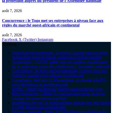
la profession auprès du président de l’Assemblée nationale
août 7, 2026
Concurrence : le Togo met ses entreprises à niveau face aux
règles du marché ouest-africain et continental
août 7, 2026
Facebook
X (Twitter)
Instagram
Trending
Identification biométrique : la région Centrale entre en phase
préparatoire avant la grande campagne d’août-septembre
Architecture : l’ONAT plaide pour un meilleur encadrement
de la profession auprès du président de l’Assemblée nationale
Concurrence : le Togo met ses entreprises à niveau face aux
règles du marché ouest-africain et continental
Coopération Sud-Sud : le Mozambique en mission à la PIA
pour décortiquer le modèle togolais
HARC : guerre déclarée au piratage audiovisuel au Togo
Décentralisation : à Blitta, le gouvernement passe en revue
l’action des gouverneurs et préfets
Inondations de juin : le gouvernement apporte une aide directe
à 7.306 ménages du Grand Lomé
Mémoire nationale : Evalo WIYAO fait revivre la figure du