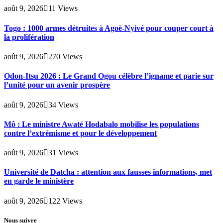
août 9, 2026
11
Views
Togo : 1000 armes détruites à Agoè-Nyivé pour couper court à
la prolifération
août 9, 2026
270
Views
Odon-Itsu 2026 : Le Grand Ogou célèbre l’igname et parie sur
l’unité pour un avenir prospère
août 9, 2026
34
Views
Mô : Le ministre Awaté Hodabalo mobilise les populations
contre l’extrémisme et pour le développement
août 9, 2026
31
Views
Université de Datcha : attention aux fausses informations, met
en garde le ministère
août 9, 2026
122
Views
Nous suivre