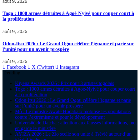
août 9, 2026
Togo : 1000 armes détruites à Agoè-Nyivé pour couper court à
la prolifération
août 9, 2026
Odon-Itsu 2026 : Le Grand Ogou célèbre l’igname et parie sur
l’unité pour un avenir prospère
août 9, 2026
Facebook
X (Twitter)
Instagram
Trending
Kiyena Awards 2026 : Prix pour 3 artistes togolais
Togo : 1000 armes détruites à Agoè-Nyivé pour couper court
à la prolifération
Odon-Itsu 2026 : Le Grand Ogou célèbre l’igname et parie
sur l’unité pour un avenir prospère
Mô : Le ministre Awaté Hodabalo mobilise les populations
contre l’extrémisme et pour le développement
Université de Datcha : attention aux fausses informations, met
en garde le ministère
AYIZA 2026 : Le Zio scelle son unité à Tsévié autour d’un
idéal d’inclusion