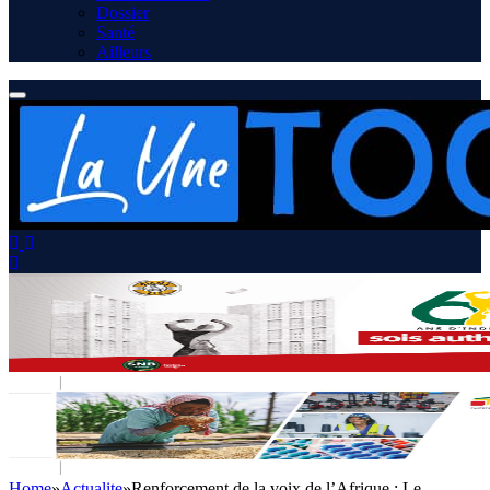
Dossier
Santé
Ailleurs
Home
»
Actualite
»
Renforcement de la voix de l’Afrique : Le