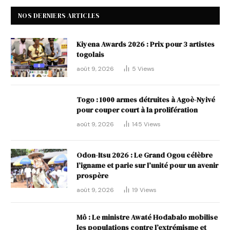
NOS DERNIERS ARTICLES
Kiyena Awards 2026 : Prix pour 3 artistes
togolais
août 9, 2026
5
Views
Togo : 1000 armes détruites à Agoè-Nyivé
pour couper court à la prolifération
août 9, 2026
145
Views
Odon-Itsu 2026 : Le Grand Ogou célèbre
l’igname et parie sur l’unité pour un avenir
prospère
août 9, 2026
19
Views
Mô : Le ministre Awaté Hodabalo mobilise
les populations contre l’extrémisme et