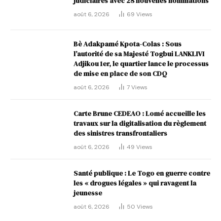
judiciaires avec 28 nouvelles nominations
août 6, 2026
69
Views
Bè Adakpamé Kpota-Colas : Sous
l’autorité de sa Majesté Togbui LANKLIVI
Adjikou 1er, le quartier lance le processus
de mise en place de son CDQ
août 6, 2026
7
Views
Carte Brune CEDEAO : Lomé accueille les
travaux sur la digitalisation du règlement
des sinistres transfrontaliers
août 6, 2026
49
Views
Santé publique : Le Togo en guerre contre
les « drogues légales » qui ravagent la
jeunesse
août 6, 2026
50
Views