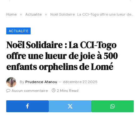
Home
»
Actualite
»
Noël Solidaire : La CCI-Togo offre une lueur de joie à 500 enfants orphelins de Lomé
ACTUALITE
Noël Solidaire : La CCI-Togo
offre une lueur de joie à 500
enfants orphelins de Lomé
By
Prudence Afanou
décembre 27, 2025
Aucun commentaire
2 Mins Read