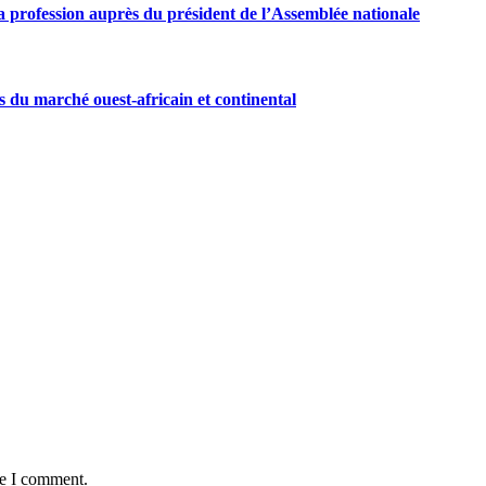
 profession auprès du président de l’Assemblée nationale
s du marché ouest-africain et continental
me I comment.