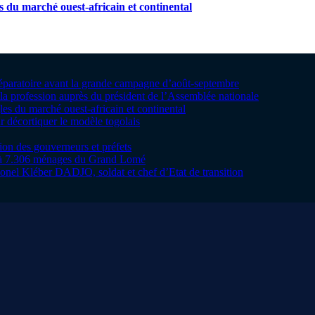
s du marché ouest-africain et continental
préparatoire avant la grande campagne d’août-septembre
la profession auprès du président de l’Assemblée nationale
les du marché ouest-africain et continental
 décortiquer le modèle togolais
tion des gouverneurs et préfets
te à 7.306 ménages du Grand Lomé
onel Kléber DADJO, soldat et chef d’Etat de transition