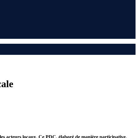
cale
les acteurs locaux. Ce PDC, élaboré de manière participative,