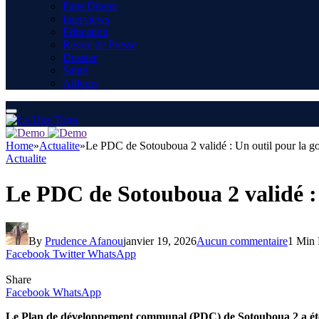
Faits Divers
Interviews
Education
Revue de Presse
Dossier
Santé
Ailleurs
Home
»
Actualite
»
Le PDC de Sotouboua 2 validé : Un outil pour la g
Actualite
Le PDC de Sotouboua 2 validé : 
By
Prudence Afanou
janvier 19, 2026
Aucun commentaire
1 Min
Facebook
Twitter
WhatsApp
Share
Facebook
WhatsApp
Le Plan de développement communal (PDC) de Sotouboua 2 a été val