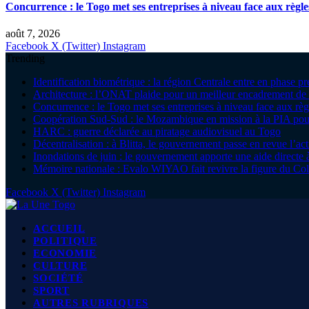
Concurrence : le Togo met ses entreprises à niveau face aux règle
août 7, 2026
Facebook
X (Twitter)
Instagram
Trending
Identification biométrique : la région Centrale entre en phase 
Architecture : l’ONAT plaide pour un meilleur encadrement de 
Concurrence : le Togo met ses entreprises à niveau face aux règ
Coopération Sud-Sud : le Mozambique en mission à la PIA pour
HARC : guerre déclarée au piratage audiovisuel au Togo
Décentralisation : à Blitta, le gouvernement passe en revue l’ac
Inondations de juin : le gouvernement apporte une aide direc
Mémoire nationale : Evalo WIYAO fait revivre la figure du Col
Facebook
X (Twitter)
Instagram
ACCUEIL
POLITIQUE
ECONOMIE
CULTURE
SOCIÉTÉ
SPORT
AUTRES RUBRIQUES