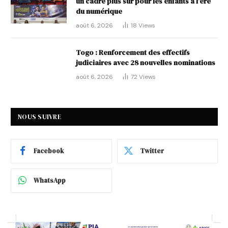
un cadre plus sûr pour les enfants à l’ère
du numérique
août 6, 2026
18
Views
Togo : Renforcement des effectifs
judiciaires avec 28 nouvelles nominations
août 6, 2026
72
Views
NOUS SUIVRE
Facebook
Twitter
WhatsApp