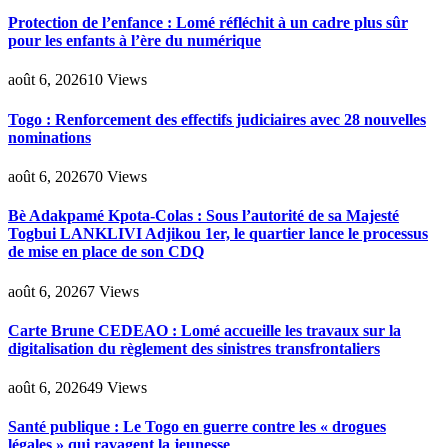
Protection de l’enfance : Lomé réfléchit à un cadre plus sûr
pour les enfants à l’ère du numérique
août 6, 2026
10
Views
Togo : Renforcement des effectifs judiciaires avec 28 nouvelles
nominations
août 6, 2026
70
Views
Bè Adakpamé Kpota-Colas : Sous l’autorité de sa Majesté
Togbui LANKLIVI Adjikou 1er, le quartier lance le processus
de mise en place de son CDQ
août 6, 2026
7
Views
Carte Brune CEDEAO : Lomé accueille les travaux sur la
digitalisation du règlement des sinistres transfrontaliers
août 6, 2026
49
Views
Santé publique : Le Togo en guerre contre les « drogues
légales » qui ravagent la jeunesse