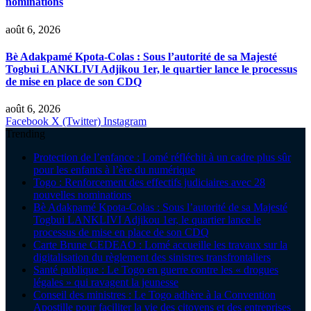
nominations
août 6, 2026
Bè Adakpamé Kpota-Colas : Sous l’autorité de sa Majesté
Togbui LANKLIVI Adjikou 1er, le quartier lance le processus
de mise en place de son CDQ
août 6, 2026
Facebook
X (Twitter)
Instagram
Trending
Protection de l’enfance : Lomé réfléchit à un cadre plus sûr
pour les enfants à l’ère du numérique
Togo : Renforcement des effectifs judiciaires avec 28
nouvelles nominations
Bè Adakpamé Kpota-Colas : Sous l’autorité de sa Majesté
Togbui LANKLIVI Adjikou 1er, le quartier lance le
processus de mise en place de son CDQ
Carte Brune CEDEAO : Lomé accueille les travaux sur la
digitalisation du règlement des sinistres transfrontaliers
Santé publique : Le Togo en guerre contre les « drogues
légales » qui ravagent la jeunesse
Conseil des ministres : Le Togo adhère à la Convention
Apostille pour faciliter la vie des citoyens et des entreprises