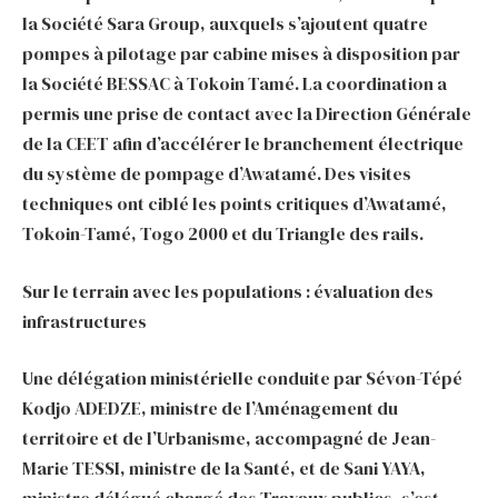
la Société Sara Group, auxquels s’ajoutent quatre
pompes à pilotage par cabine mises à disposition par
la Société BESSAC à Tokoin Tamé. La coordination a
permis une prise de contact avec la Direction Générale
de la CEET afin d’accélérer le branchement électrique
du système de pompage d’Awatamé. Des visites
techniques ont ciblé les points critiques d’Awatamé,
Tokoin-Tamé, Togo 2000 et du Triangle des rails.
Sur le terrain avec les populations : évaluation des
infrastructures
Une délégation ministérielle conduite par Sévon-Tépé
Kodjo ADEDZE, ministre de l’Aménagement du
territoire et de l’Urbanisme, accompagné de Jean-
Marie TESSI, ministre de la Santé, et de Sani YAYA,