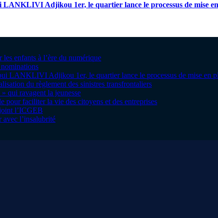
i LANKLIVI Adjikou 1er, le quartier lance le processus de mise e
r les enfants à l’ère du numérique
s nominations
bui LANKLIVI Adjikou 1er, le quartier lance le processus de mise en
sation du règlement des sinistres transfrontaliers
 » qui ravagent la jeunesse
pour faciliter la vie des citoyens et des entreprises
ejoint l’ICGEB
 avec l’insalubrité