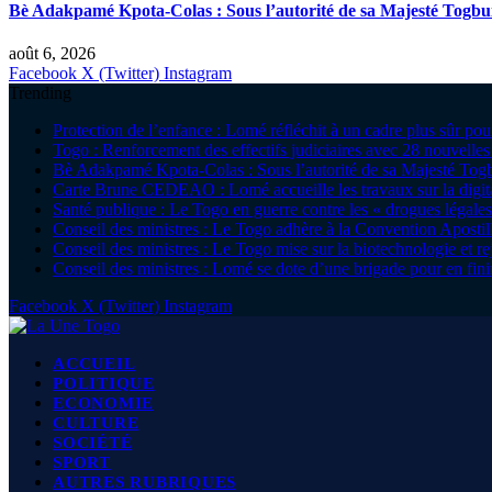
Bè Adakpamé Kpota-Colas : Sous l’autorité de sa Majesté Togbu
août 6, 2026
Facebook
X (Twitter)
Instagram
Trending
Protection de l’enfance : Lomé réfléchit à un cadre plus sûr pou
Togo : Renforcement des effectifs judiciaires avec 28 nouvelle
Bè Adakpamé Kpota-Colas : Sous l’autorité de sa Majesté Tog
Carte Brune CEDEAO : Lomé accueille les travaux sur la digitali
Santé publique : Le Togo en guerre contre les « drogues légales
Conseil des ministres : Le Togo adhère à la Convention Apostille 
Conseil des ministres : Le Togo mise sur la biotechnologie et r
Conseil des ministres : Lomé se dote d’une brigade pour en finir
Facebook
X (Twitter)
Instagram
ACCUEIL
POLITIQUE
ECONOMIE
CULTURE
SOCIÉTÉ
SPORT
AUTRES RUBRIQUES