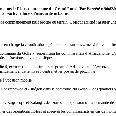
ction dans le District autonome du Grand Lomé. Par l’arrêté n°0082/M
la réactivité face à l’insécurité urbaine.
et de commandement plus proche du terrain. Objectif affiché : assurer une 
 en charge la coordination opérationnelle sur des zones à forte densité
 commune du Golfe 7, supervisera les commissariats d’Amadahomé, d’Ak
 des infractions de voie publique.
6, exercera son autorité sur les postes d’Adamavo et d’Avépozo, ainsi q
mmandement entre le niveau central et les postes de proximité.
é à vocation mobile :
Hédzranawoé et Attiégou dans la commune du Golfe 2, des quartiers où 
 Kagnicopé et Katanga, des zones en expansion où la demande de sécu
er des opérations ciblées et appuyer les commissariats en cas de monté