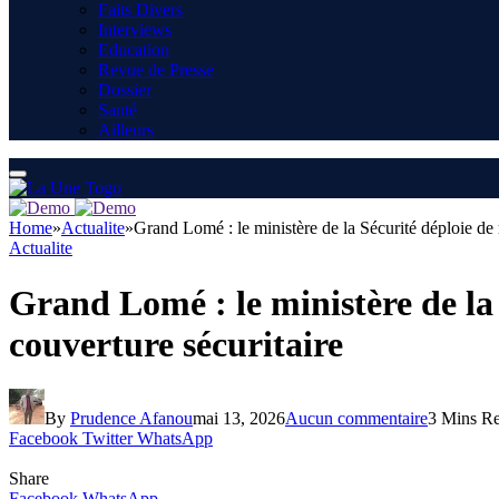
Faits Divers
Interviews
Education
Revue de Presse
Dossier
Santé
Ailleurs
Home
»
Actualite
»
Grand Lomé : le ministère de la Sécurité déploie de n
Actualite
Grand Lomé : le ministère de la 
couverture sécuritaire
By
Prudence Afanou
mai 13, 2026
Aucun commentaire
3 Mins R
Facebook
Twitter
WhatsApp
Share
Facebook
WhatsApp