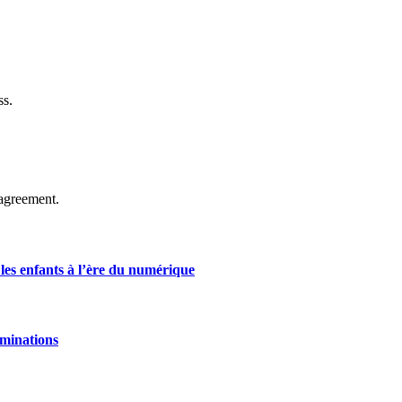
ss.
agreement.
 les enfants à l’ère du numérique
ominations