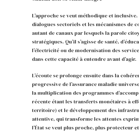
L’approche se veut méthodique et inclusive.
dialogues sectoriels et les mécanismes de c
autant de canaux par lesquels la parole cit
stratégiques. Qu’il s’agisse de santé, d’éduca
l’électricité ou de modernisation des servic
dans cette capacité à entendre avant d’agir.
L’écoute se prolonge ensuite dans la cohére
progressive de l’assurance maladie universe
la multiplication des programmes d’accomp
récente étant les transferts monétaires à ef
territoire) et le développement des infrast
attentive, qui transforme les attentes expri
l’État se veut plus proche, plus protecteur et