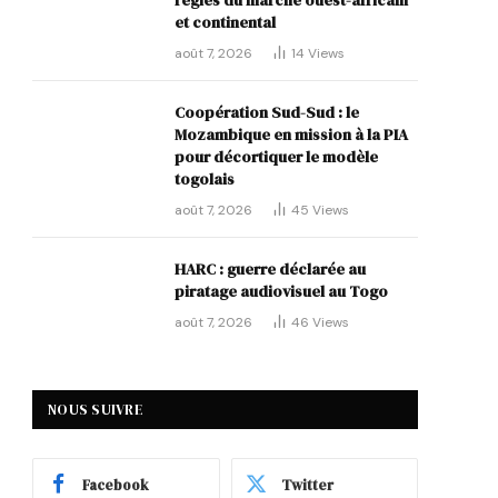
règles du marché ouest-africain
et continental
août 7, 2026
14
Views
Coopération Sud-Sud : le
Mozambique en mission à la PIA
pour décortiquer le modèle
togolais
août 7, 2026
45
Views
HARC : guerre déclarée au
piratage audiovisuel au Togo
août 7, 2026
46
Views
NOUS SUIVRE
Facebook
Twitter