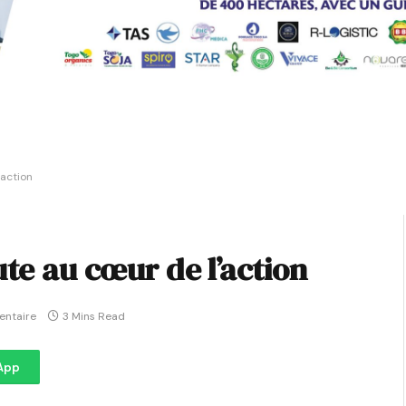
’action
ute au cœur de l’action
ntaire
3 Mins Read
App