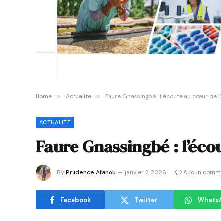
Home
»
Actualite
»
Faure Gnassingbé : l’écoute au cœur de l
ACTUALITE
Faure Gnassingbé : l’éco
By
Prudence Afanou
janvier 2, 2026
Aucun comme
Facebook
Twitter
Whats