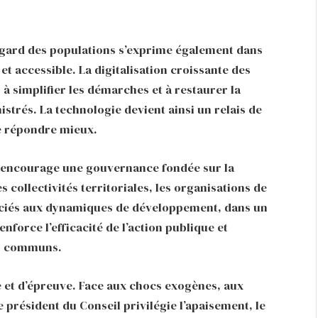
’égard des populations s’exprime également dans
t accessible. La digitalisation croissante des
, à simplifier les démarches et à restaurer la
istrés. La technologie devient ainsi un relais de
de répondre mieux.
bé encourage une gouvernance fondée sur la
s collectivités territoriales, les organisations de
associés aux dynamiques de développement, dans un
nforce l’efficacité de l’action publique et
ifs communs.
 et d’épreuve. Face aux chocs exogènes, aux
e président du Conseil privilégie l’apaisement, le