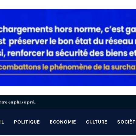
Identification biométrique : la région Centrale entre en phase préparatoire avant la grande campagne d’août-septembre
IL
POLITIQUE
ECONOMIE
CULTURE
SOCIÉT