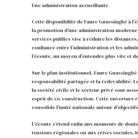
Une administration accueillante
Cette disponibilité de Faure Gnassingbé à l
la promotion d’une administration moderne e
services publics vise à réduire les distances
confiance entre l’administration et les admin
l’écoute, un moyen d’entendre plus vite et 
Sur le plan institutionnel, Faure Gnassing
responsabilité partagée et la redevabilité. Le
la société civile et le secteur privé sont 
esprit de co-construction. Cette ouverture re
consolide l’unité nationale autour d’object
L’écoute s’étend enfin aux moments de doute
tensions régionales ou aux crises sociales, l