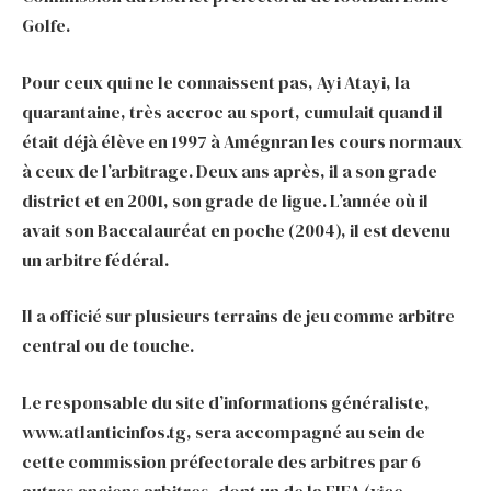
Golfe.
Pour ceux qui ne le connaissent pas, Ayi Atayi, la
quarantaine, très accroc au sport, cumulait quand il
était déjà élève en 1997 à Amégnran les cours normaux
à ceux de l’arbitrage. Deux ans après, il a son grade
district et en 2001, son grade de ligue. L’année où il
avait son Baccalauréat en poche (2004), il est devenu
un arbitre fédéral.
Il a officié sur plusieurs terrains de jeu comme arbitre
central ou de touche.
Le responsable du site d’informations généraliste,
www.atlanticinfos.tg, sera accompagné au sein de
cette commission préfectorale des arbitres par 6
autres anciens arbitres, dont un de la FIFA (vice-