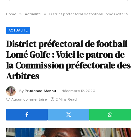
Home
»
Actualite
»
District préfectoral de football Lomé Golfe : Voici le patron de la Commission préfectorale des Arbitres
ACTUALITE
District préfectoral de football
Lomé Golfe : Voici le patron de
la Commission préfectorale des
Arbitres
By
Prudence Afanou
décembre 12, 2020
Aucun commentaire
2 Mins Read