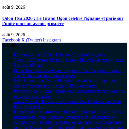
août 9, 2026
Odon-Itsu 2026 : Le Grand Ogou célèbre l’igname et parie sur
l’unité pour un avenir prospère
août 9, 2026
Facebook
X (Twitter)
Instagram
Trending
Kiyena Awards 2026 : Prix pour 3 artistes togolais
Togo : 1000 armes détruites à Agoè-Nyivé pour couper court
à la prolifération
Odon-Itsu 2026 : Le Grand Ogou célèbre l’igname et parie
sur l’unité pour un avenir prospère
Mô : Le ministre Awaté Hodabalo mobilise les populations
contre l’extrémisme et pour le développement
Université de Datcha : attention aux fausses informations, met
en garde le ministère
AYIZA 2026 : Le Zio scelle son unité à Tsévié autour d’un
idéal d’inclusion
Identification biométrique : la région Centrale entre en phase
préparatoire avant la grande campagne d’août-septembre
Architecture : l’ONAT plaide pour un meilleur encadrement
de la profession auprès du président de l’Assemblée nationale