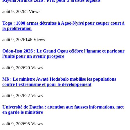
Kiyena Awards 2026 : Prix pour 3 artistes togolais
août 9, 2026
5
Views
Togo : 1000 armes détruites à Agoè-Nyivé pour couper court à
la prolifération
août 9, 2026
146
Views
Odon-Itsu 2026 : Le Grand Ogou célèbre l’igname et parie sur
l’unité pour un avenir prospère
août 9, 2026
20
Views
Mô : Le ministre Awaté Hodabalo mobilise les populations
contre l’extrémisme et pour le développement
août 9, 2026
22
Views
Université de Datcha : attention aux fausses informations, met
en garde le ministère
août 9, 2026
95
Views