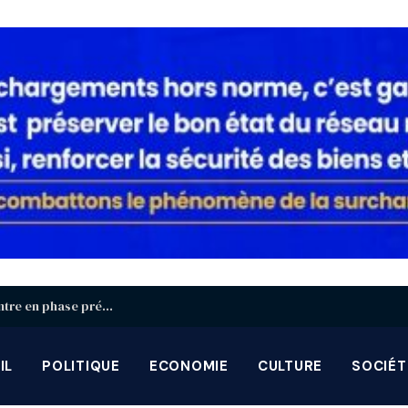
Identification biométrique : la région Centrale entre en phase préparatoire avant la grande campagne d’août-septembre
IL
POLITIQUE
ECONOMIE
CULTURE
SOCIÉT