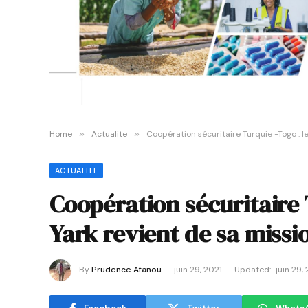
Home
»
Actualite
»
Coopération sécuritaire Turquie -Togo : l
ACTUALITE
Coopération sécuritaire 
Yark revient de sa missi
By
Prudence Afanou
juin 29, 2021
Updated:
juin 29,