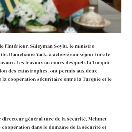
de l’Intérieur, Süleyman Soylu, le ministre
ivile, Damehame Yark, a achevé son séjour turc le
travaux. Les travaux au cours desquels la Turquie
tion des catastrophes, ont permis aux deux
la coopération sécuritaire entre la Turquie et le
e directeur général turc de la sécurité, Mehmet
de coopération dans le domaine de la sécurité et