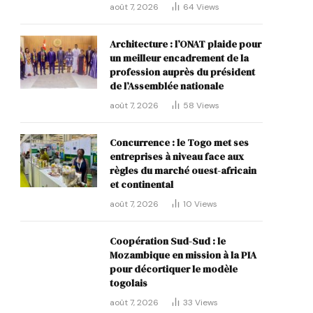
août 7, 2026
64
Views
Architecture : l’ONAT plaide pour
un meilleur encadrement de la
profession auprès du président
de l’Assemblée nationale
août 7, 2026
58
Views
Concurrence : le Togo met ses
entreprises à niveau face aux
règles du marché ouest-africain
et continental
août 7, 2026
10
Views
Coopération Sud-Sud : le
Mozambique en mission à la PIA
p
pour décortiquer le modèle
togolais
août 7, 2026
33
Views