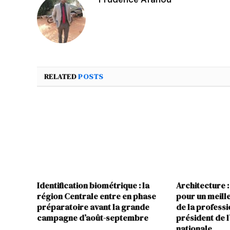
RELATED
POSTS
Identification biométrique : la
Architecture :
région Centrale entre en phase
pour un meil
préparatoire avant la grande
de la profess
campagne d’août-septembre
président de 
nationale