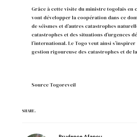
Grâce à cette visite du ministre togolais en
vont développer la coopération dans ce dom
de séismes et d’autres catastrophes naturell
catastrophes et des situations d’urgences dép
l’international. Le Togo veut ainsi s’inspirer 
gestion rigoureuse des catastrophes et de l
Source Togoreveil
SHARE.
Prudence Afanou