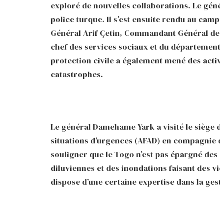
exploré de nouvelles collaborations. Le gén
police turque. Il s’est ensuite rendu au camp
Général Arif Çetin, Commandant Général de c
chef des services sociaux et du département d
protection civile a également mené des activ
catastrophes.
Le général Damehame Yark a visité le siège 
situations d’urgences (AFAD) en compagnie d
souligner que le Togo n’est pas épargné des
diluviennes et des inondations faisant des v
dispose d’une certaine expertise dans la ges