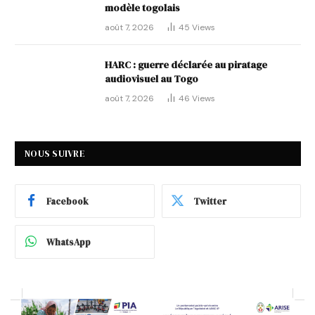
modèle togolais
août 7, 2026
45
Views
HARC : guerre déclarée au piratage
audiovisuel au Togo
août 7, 2026
46
Views
NOUS SUIVRE
Facebook
Twitter
WhatsApp