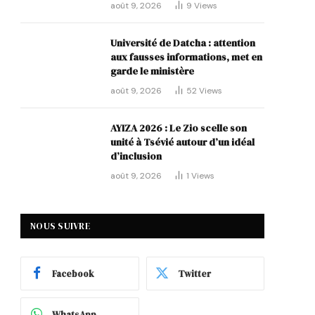
août 9, 2026
9
Views
Université de Datcha : attention
aux fausses informations, met en
garde le ministère
août 9, 2026
52
Views
AYIZA 2026 : Le Zio scelle son
unité à Tsévié autour d’un idéal
d’inclusion
août 9, 2026
1
Views
NOUS SUIVRE
Facebook
Twitter
WhatsApp