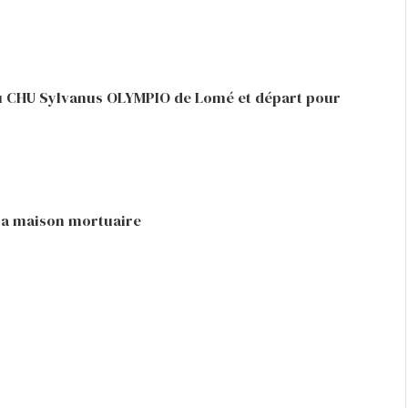
du CHU Sylvanus OLYMPIO de Lomé et départ pour
s la maison mortuaire