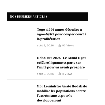
NOS DERNIERS ARTICLES
Togo : 1000 armes détruites à
Agoè-Nyivé pour couper court à
la prolifération
août 9, 2026
93
Views
Odon-Itsu 2026 : Le Grand Ogou
célèbre l’igname et parie sur
l’unité pour un avenir prospère
août 9, 2026
11
Views
Mô : Le ministre Awaté Hodabalo
mobilise les populations contre
l’extrémisme et pour le
développement