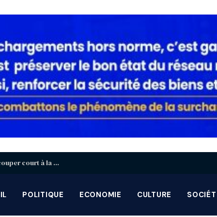
Togo : 1000 armes détruites à Agoè-Nyivé pour couper court à la prolifération
IL
POLITIQUE
ECONOMIE
CULTURE
SOCIÉT