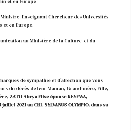
nin et en Europe
inistre, Enseignant Chercheur des Universités
o et en Europe,
nication au Ministère de la Culture et du
arques de sympathie et d’affection que vous
lors du décès de leur Maman, Grand-mère, Fille,
mère,
ZATO Abrya Elise épouse KEYEWA,
 juillet 2021 au CHU SYLVANUS OLYMPIO, dans sa