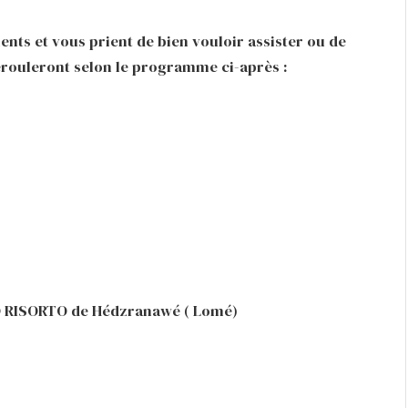
nts et vous prient de bien vouloir assister ou de
érouleront selon le programme ci-après :
STO RISORTO de Hédzranawé ( Lomé)