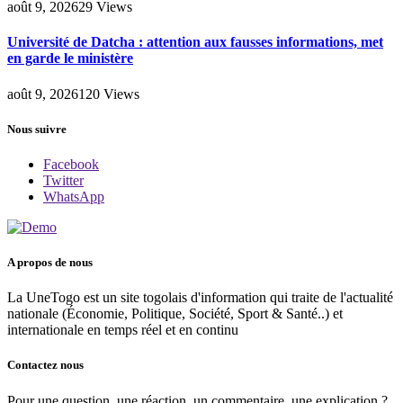
août 9, 2026
29
Views
Université de Datcha : attention aux fausses informations, met
en garde le ministère
août 9, 2026
120
Views
Nous suivre
Facebook
Twitter
WhatsApp
A propos de nous
La UneTogo est un site togolais d'information qui traite de l'actualité
nationale (Économie, Politique, Société, Sport & Santé..) et
internationale en temps réel et en continu
Contactez nous
Pour une question, une réaction, un commentaire, une explication ?