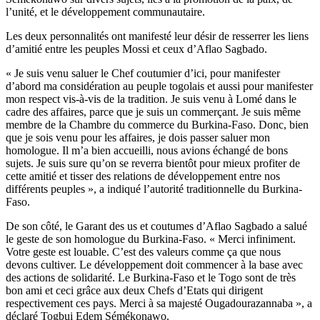
l’unité, et le développement communautaire.
Les deux personnalités ont manifesté leur désir de resserrer les liens
d’amitié entre les peuples Mossi et ceux d’Aflao Sagbado.
« Je suis venu saluer le Chef coutumier d’ici, pour manifester
d’abord ma considération au peuple togolais et aussi pour manifester
mon respect vis-à-vis de la tradition. Je suis venu à Lomé dans le
cadre des affaires, parce que je suis un commerçant. Je suis même
membre de la Chambre du commerce du Burkina-Faso. Donc, bien
que je sois venu pour les affaires, je dois passer saluer mon
homologue. Il m’a bien accueilli, nous avions échangé de bons
sujets. Je suis sure qu’on se reverra bientôt pour mieux profiter de
cette amitié et tisser des relations de développement entre nos
différents peuples », a indiqué l’autorité traditionnelle du Burkina-
Faso.
De son côté, le Garant des us et coutumes d’Aflao Sagbado a salué
le geste de son homologue du Burkina-Faso. « Merci infiniment.
Votre geste est louable. C’est des valeurs comme ça que nous
devons cultiver. Le développement doit commencer à la base avec
des actions de solidarité. Le Burkina-Faso et le Togo sont de très
bon ami et ceci grâce aux deux Chefs d’Etats qui dirigent
respectivement ces pays. Merci à sa majesté Ougadourazannaba », a
déclaré Togbui Edem Sémékonawo.