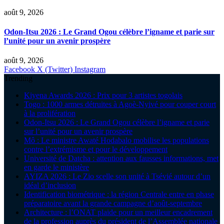
août 9, 2026
Odon-Itsu 2026 : Le Grand Ogou célèbre l’igname et parie sur
l’unité pour un avenir prospère
août 9, 2026
Facebook
X (Twitter)
Instagram
Trending
Kiyena Awards 2026 : Prix pour 3 artistes togolais
Togo : 1000 armes détruites à Agoè-Nyivé pour couper court
à la prolifération
Odon-Itsu 2026 : Le Grand Ogou célèbre l’igname et parie
sur l’unité pour un avenir prospère
Mô : Le ministre Awaté Hodabalo mobilise les populations
contre l’extrémisme et pour le développement
Université de Datcha : attention aux fausses informations, met
en garde le ministère
AYIZA 2026 : Le Zio scelle son unité à Tsévié autour d’un
idéal d’inclusion
Identification biométrique : la région Centrale entre en phase
préparatoire avant la grande campagne d’août-septembre
Architecture : l’ONAT plaide pour un meilleur encadrement
de la profession auprès du président de l’Assemblée nationale