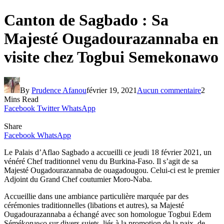
Canton de Sagbado : Sa
Majesté Ougadourazannaba en
visite chez Togbui Semekonawo
By
Prudence Afanou
février 19, 2021
Aucun commentaire
2
Mins Read
Facebook
Twitter
WhatsApp
Share
Facebook
WhatsApp
Le Palais d’Aflao Sagbado a accueilli ce jeudi 18 février 2021, un
vénéré Chef traditionnel venu du Burkina-Faso. Il s’agit de sa
Majesté Ougadourazannaba de ouagadougou. Celui-ci est le premier
Adjoint du Grand Chef coutumier Moro-Naba.
Accueillie dans une ambiance particulière marquée par des
cérémonies traditionnelles (libations et autres), sa Majesté
Ougadourazannaba a échangé avec son homologue Togbui Edem
Sémékonawo sur divers sujets, liés à la promotion de la paix, de