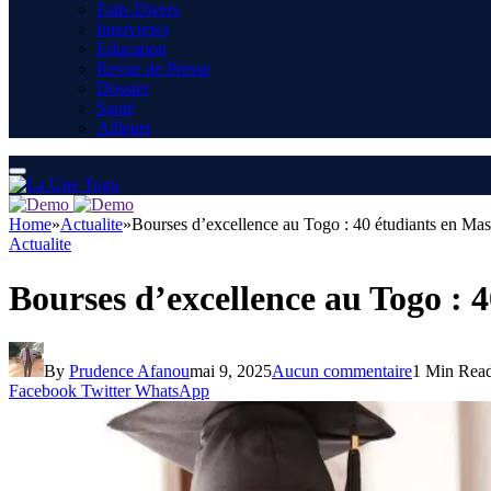
Faits Divers
Interviews
Education
Revue de Presse
Dossier
Santé
Ailleurs
Home
»
Actualite
»
Bourses d’excellence au Togo : 40 étudiants en Mas
Actualite
Bourses d’excellence au Togo : 
By
Prudence Afanou
mai 9, 2025
Aucun commentaire
1 Min Rea
Facebook
Twitter
WhatsApp