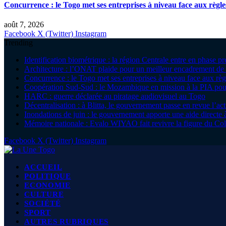
Concurrence : le Togo met ses entreprises à niveau face aux règle
août 7, 2026
Facebook
X (Twitter)
Instagram
Trending
Identification biométrique : la région Centrale entre en phase 
Architecture : l’ONAT plaide pour un meilleur encadrement de 
Concurrence : le Togo met ses entreprises à niveau face aux règ
Coopération Sud-Sud : le Mozambique en mission à la PIA pour
HARC : guerre déclarée au piratage audiovisuel au Togo
Décentralisation : à Blitta, le gouvernement passe en revue l’ac
Inondations de juin : le gouvernement apporte une aide direc
Mémoire nationale : Evalo WIYAO fait revivre la figure du Col
Facebook
X (Twitter)
Instagram
ACCUEIL
POLITIQUE
ECONOMIE
CULTURE
SOCIÉTÉ
SPORT
AUTRES RUBRIQUES