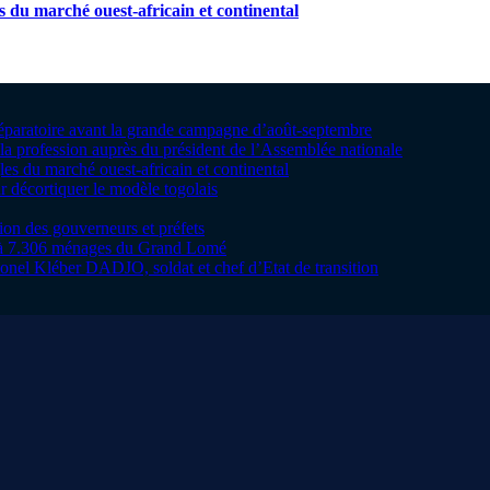
s du marché ouest-africain et continental
préparatoire avant la grande campagne d’août-septembre
la profession auprès du président de l’Assemblée nationale
les du marché ouest-africain et continental
 décortiquer le modèle togolais
tion des gouverneurs et préfets
te à 7.306 ménages du Grand Lomé
onel Kléber DADJO, soldat et chef d’Etat de transition