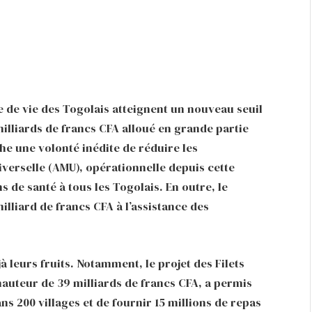
e de vie des Togolais atteignent un nouveau seuil
milliards de francs CFA alloué en grande partie
he une volonté inédite de réduire les
iverselle (AMU), opérationnelle depuis cette
s de santé à tous les Togolais. En outre, le
milliard de francs CFA à l’assistance des
à leurs fruits. Notamment, le projet des Filets
 hauteur de 39 milliards de francs CFA, a permis
s 200 villages et de fournir 15 millions de repas