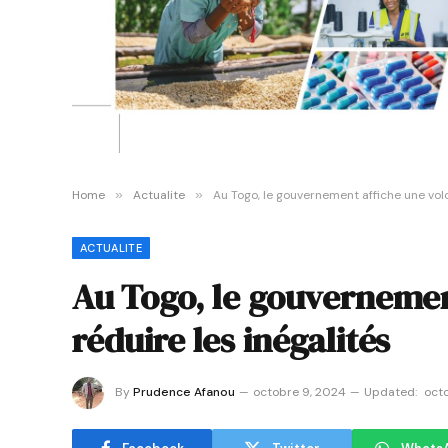
Home
»
Actualite
»
Au Togo, le gouvernement affiche une volo
ACTUALITE
Au Togo, le gouvernemen
réduire les inégalités
By
Prudence Afanou
octobre 9, 2024
Updated:
oct