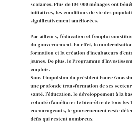
scolaires. Plus de 104 000 ménages ont bénéf
initiatives, les conditions de vie des popula
significativement améliorées.
Par ailleurs, l’éducation et l’emploi constitu
du gouvernement. En effet, la modernisation 
formation et la création d’incubateurs d’ent
jeunes. De plus, le Programme d’Investissem
emplois.
Sous l’impulsion du président Faure Gnassi
une profonde transformation de ses secteurs
santé, l’éducation, le développement à la bas
volonté d’améliorer le bien-être de tous les 
encourageants, le gouvernement reste déterm
défis qui restent nombreux