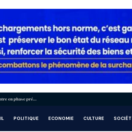
Identification biométrique : la région Centrale entre en phase préparatoire avant la grande campagne d’août-septembre
IL
POLITIQUE
ECONOMIE
CULTURE
SOCIÉT