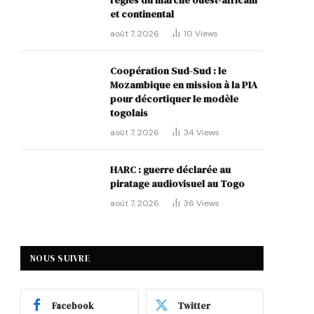
règles du marché ouest-africain
et continental
août 7, 2026
10
Views
Coopération Sud-Sud : le
Mozambique en mission à la PIA
pour décortiquer le modèle
togolais
août 7, 2026
34
Views
HARC : guerre déclarée au
piratage audiovisuel au Togo
août 7, 2026
36
Views
NOUS SUIVRE
Facebook
Twitter