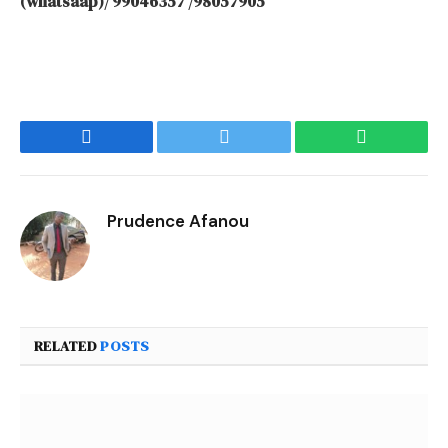
(whatsaap)/ 99046357 /98057905
Facebook
Twitter
WhatsApp
Prudence Afanou
RELATED
POSTS