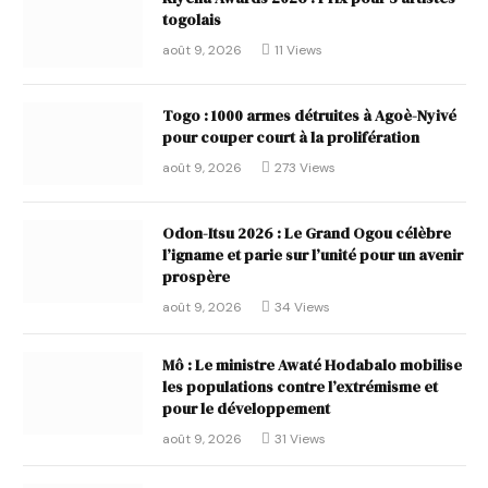
togolais
août 9, 2026
11
Views
Togo : 1000 armes détruites à Agoè-Nyivé
pour couper court à la prolifération
août 9, 2026
273
Views
Odon-Itsu 2026 : Le Grand Ogou célèbre
l’igname et parie sur l’unité pour un avenir
prospère
août 9, 2026
34
Views
Mô : Le ministre Awaté Hodabalo mobilise
les populations contre l’extrémisme et
pour le développement
août 9, 2026
31
Views