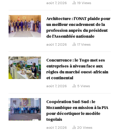
août 7, 2026
19
Views
Architecture : l’ONAT plaide pour
un meilleur encadrement de la
profession auprès du président
de l’Assemblée nationale
août 7, 2026
17
Views
Concurrence : le Togo met ses
entreprises à niveau face aux
règles du marché ouest-africain
et continental
août 7, 2026
5
Views
Coopération Sud-Sud : le
Mozambique en mission à la PIA
pour décortiquer le modèle
togolais
août 7, 2026
20
Views