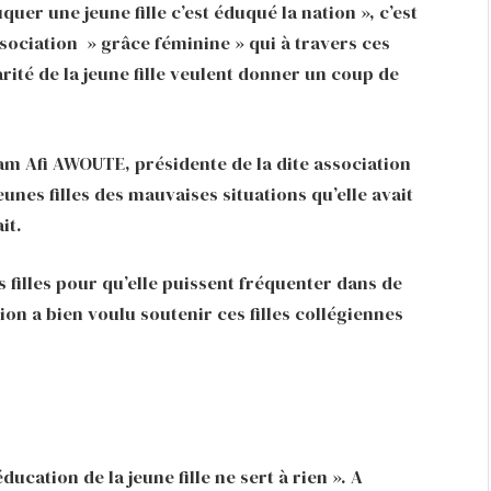
uer une jeune fille c’est éduqué la nation », c’est
sociation » grâce féminine » qui à travers ces
arité de la jeune fille veulent donner un coup de
am Afi AWOUTE, présidente de la dite association
eunes filles des mauvaises situations qu’elle avait
it.
es filles pour qu’elle puissent fréquenter dans de
on a bien voulu soutenir ces filles collégiennes
ducation de la jeune fille ne sert à rien ». A