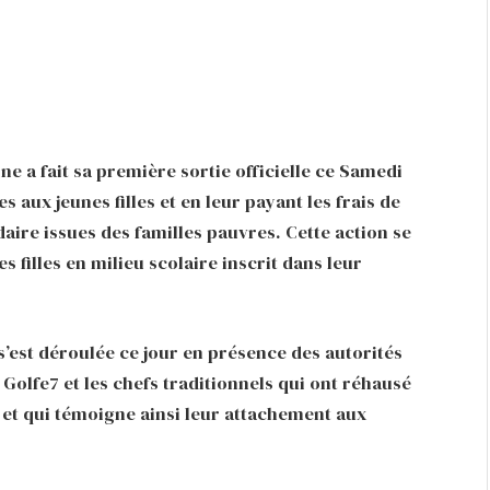
e a fait sa première sortie officielle ce Samedi
 aux jeunes filles et en leur payant les frais de
ondaire issues des familles pauvres. Cette action se
s filles en milieu scolaire inscrit dans leur
s’est déroulée ce jour en présence des autorités
lfe7 et les chefs traditionnels qui ont réhausé
 et qui témoigne ainsi leur attachement aux