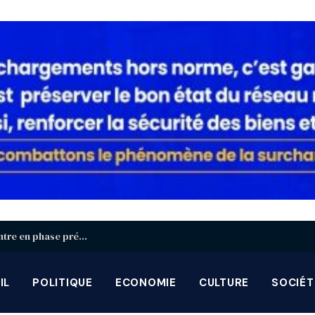
Identification biométrique : la région Centrale entre en phase préparatoire avant la grande campagne d’août-septembre
IL
POLITIQUE
ECONOMIE
CULTURE
SOCIÉT