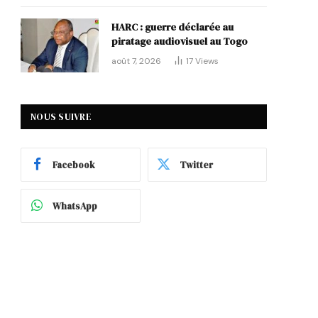
p
HARC : guerre déclarée au
piratage audiovisuel au Togo
août 7, 2026
17
Views
NOUS SUIVRE
Facebook
Twitter
WhatsApp