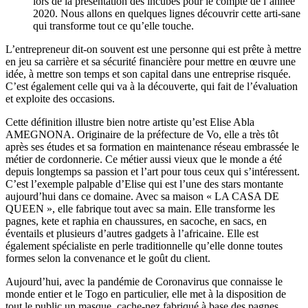
lors de la présentation des incubés pour le compte de l’année
2020. Nous allons en quelques lignes découvrir cette arti-
sane
qui transforme tout ce qu’elle touche.
L’entrepreneur dit-on souvent est une personne qui est prête à mettre
en jeu sa carrière et sa sécurité financière pour mettre en œuvre une
idée, à mettre son temps et son capital dans une entreprise risquée.
C’est également celle qui va à la découverte, qui fait de l’évaluation
et exploite des occasions.
Cette définition illustre bien notre artiste qu’est Elise Abla
AMEGNONA. Originaire de la préfecture de Vo, elle a très tôt
après ses études et sa formation en maintenance réseau embrassée le
métier de cordonnerie. Ce métier aussi vieux que le monde a été
depuis longtemps sa passion et l’art pour tous ceux qui s’intéressent.
C’est l’exemple palpable d’Elise qui est l’une des stars montante
aujourd’hui dans ce domaine. Avec sa maison « LA CASA DE
QUEEN », elle fabrique tout avec sa main. Elle transforme les
pagnes, kete et raphia en chaussures, en sacoche, en sacs, en
éventails et plusieurs d’autres gadgets à l’africaine. Elle est
également spécialiste en perle traditionnelle qu’elle donne toutes
formes selon la convenance et le goût du client.
Aujourd’hui, avec la pandémie de Coronavirus que connaisse le
monde entier et le Togo en particulier, elle met à la disposition de
tout le public un masque, cache-nez fabriqué à base des pagnes.