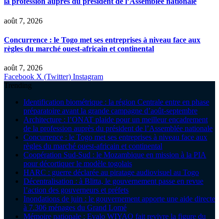
la profession auprès du président de l’Assemblée nationale
août 7, 2026
Concurrence : le Togo met ses entreprises à niveau face aux
règles du marché ouest-africain et continental
août 7, 2026
Facebook
X (Twitter)
Instagram
Trending
Identification biométrique : la région Centrale entre en phase
préparatoire avant la grande campagne d’août-septembre
Architecture : l’ONAT plaide pour un meilleur encadrement
de la profession auprès du président de l’Assemblée nationale
Concurrence : le Togo met ses entreprises à niveau face aux
règles du marché ouest-africain et continental
Coopération Sud-Sud : le Mozambique en mission à la PIA
pour décortiquer le modèle togolais
HARC : guerre déclarée au piratage audiovisuel au Togo
Décentralisation : à Blitta, le gouvernement passe en revue
l’action des gouverneurs et préfets
Inondations de juin : le gouvernement apporte une aide directe
à 7.306 ménages du Grand Lomé
Mémoire nationale : Evalo WIYAO fait revivre la figure du