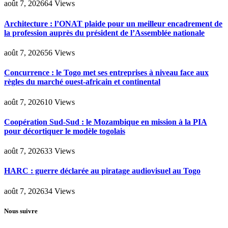
août 7, 2026
64
Views
Architecture : l’ONAT plaide pour un meilleur encadrement de
la profession auprès du président de l’Assemblée nationale
août 7, 2026
56
Views
Concurrence : le Togo met ses entreprises à niveau face aux
règles du marché ouest-africain et continental
août 7, 2026
10
Views
Coopération Sud-Sud : le Mozambique en mission à la PIA
pour décortiquer le modèle togolais
août 7, 2026
33
Views
HARC : guerre déclarée au piratage audiovisuel au Togo
août 7, 2026
34
Views
Nous suivre