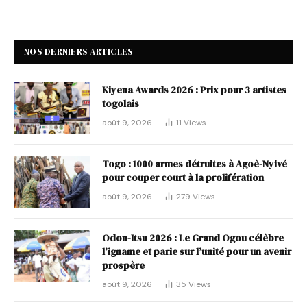
NOS DERNIERS ARTICLES
Kiyena Awards 2026 : Prix pour 3 artistes
togolais
août 9, 2026
11
Views
Togo : 1000 armes détruites à Agoè-Nyivé
pour couper court à la prolifération
août 9, 2026
279
Views
Odon-Itsu 2026 : Le Grand Ogou célèbre
l’igname et parie sur l’unité pour un avenir
prospère
août 9, 2026
35
Views