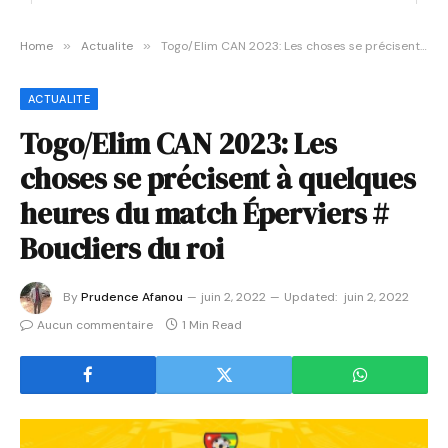
Home
»
Actualite
»
Togo/Elim CAN 2023: Les choses se précisent à quelques heures du match Éperviers # Boucliers du roi
ACTUALITE
Togo/Elim CAN 2023: Les
choses se précisent à quelques
heures du match Éperviers #
Boucliers du roi
By
Prudence Afanou
juin 2, 2022
Updated:
juin 2, 2022
Aucun commentaire
1 Min Read