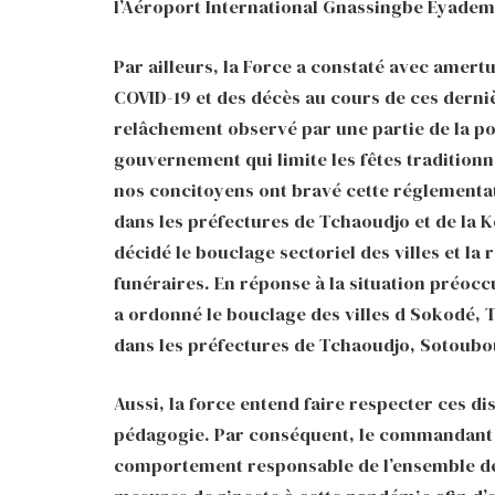
l’Aéroport International Gnassingbe Eyadema
Par ailleurs, la Force a constaté avec amert
COVID-19 et des décès au cours de ces derni
relâchement observé par une partie de la pop
gouvernement qui limite les fêtes tradition
nos concitoyens ont bravé cette réglementa
dans les préfectures de Tchaoudjo et de la K
décidé le bouclage sectoriel des villes et l
funéraires. En réponse à la situation préoc
a ordonné le bouclage des villes d Sokodé, 
dans les préfectures de Tchaoudjo, Sotoub
Aussi, la force entend faire respecter ces d
pédagogie. Par conséquent, le commandant d
comportement responsable de l’ensemble de 