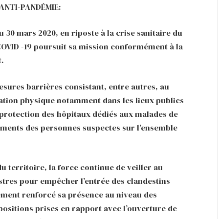
ANTI-PANDÉMIE:
 30 mars 2020, en riposte à la crise sanitaire du
COVID -19 poursuit sa mission conformément à la
.
mesures barrières consistant, entre autres, au
ciation physique notamment dans les lieux publics
la protection des hôpitaux dédiés aux malades de
inements des personnes suspectes sur l’ensemble
u territoire, la force continue de veiller au
estres pour empêcher l’entrée des clandestins
lement renforcé sa présence au niveau des
spositions prises en rapport avec l’ouverture de