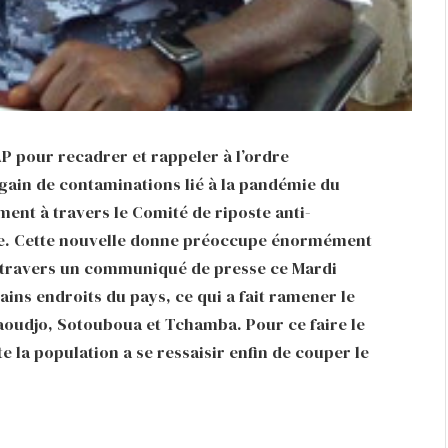
P pour recadrer et rappeler à l’ordre
gain de contaminations lié à la pandémie du
ent à travers le Comité de riposte anti-
ie. Cette nouvelle donne préoccupe énormément
à travers un communiqué de presse ce Mardi
ains endroits du pays, ce qui a fait ramener le
aoudjo, Sotouboua et Tchamba. Pour ce faire le
a population a se ressaisir enfin de couper le