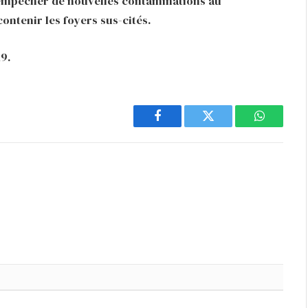
’empêcher de nouvelles contaminations au
ontenir les foyers sus-cités.
9.
Facebook
Twitter
WhatsAp