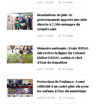
août 7, 2026
17
Views
Inondations de juin : le
gouvernement apporte une aide
directe à 7.306 ménages du
Grand Lomé
août 7, 2026
15
Views
Mémoire nationale : Evalo WIYAO
fait revivre la figure du Colonel
Kléber DADJO, soldat et chef
d’Etat de transition
août 7, 2026
14
Views
Protection de l’enfance : Lomé
réfléchit à un cadre plus sûr pour
les enfants à l’ère du numérique
août 6, 2026
14
Views