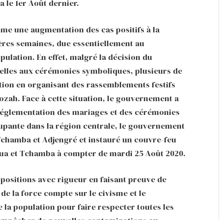
 le 1er Août dernier.
ume une augmentation des cas positifs à la
ères semaines, due essentiellement au
ulation. En effet, malgré la décision du
nelles aux cérémonies symboliques, plusieurs de
tion en organisant des rassemblements festifs
ozah. Face à cette situation, le gouvernement a
a réglementation des mariages et des cérémonies
cupante dans la région centrale, le gouvernement
Tchamba et Adjengré et instauré un couvre-feu
oua et Tchamba à compter de mardi 25 Août 2020.
ispositions avec rigueur en faisant preuve de
e la force compte sur le civisme et le
la population pour faire respecter toutes les