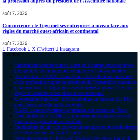
la profession auprès du président de l’Assemblée nationale
août 7, 2026
Concurrence : le Togo met ses entreprises à niveau face aux
règles du marché ouest-africain et continental
août 7, 2026
Facebook
X (Twitter)
Instagram
Trending
Identification biométrique : la région Centrale entre en phase
préparatoire avant la grande campagne d’août-septembre
Architecture : l’ONAT plaide pour un meilleur encadrement
de la profession auprès du président de l’Assemblée nationale
Concurrence : le Togo met ses entreprises à niveau face aux
règles du marché ouest-africain et continental
Coopération Sud-Sud : le Mozambique en mission à la PIA
pour décortiquer le modèle togolais
HARC : guerre déclarée au piratage audiovisuel au Togo
Décentralisation : à Blitta, le gouvernement passe en revue
l’action des gouverneurs et préfets
Inondations de juin : le gouvernement apporte une aide directe
à 7.306 ménages du Grand Lomé
Mémoire nationale : Evalo WIYAO fait revivre la figure du