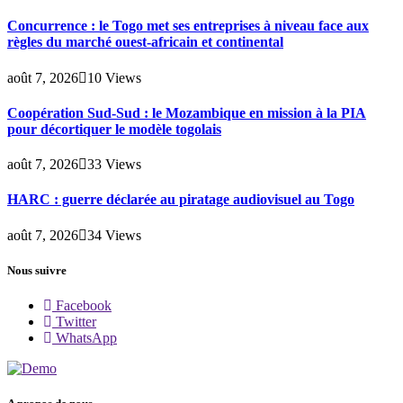
Concurrence : le Togo met ses entreprises à niveau face aux
règles du marché ouest-africain et continental
août 7, 2026
10
Views
Coopération Sud-Sud : le Mozambique en mission à la PIA
pour décortiquer le modèle togolais
août 7, 2026
33
Views
HARC : guerre déclarée au piratage audiovisuel au Togo
août 7, 2026
34
Views
Nous suivre
Facebook
Twitter
WhatsApp