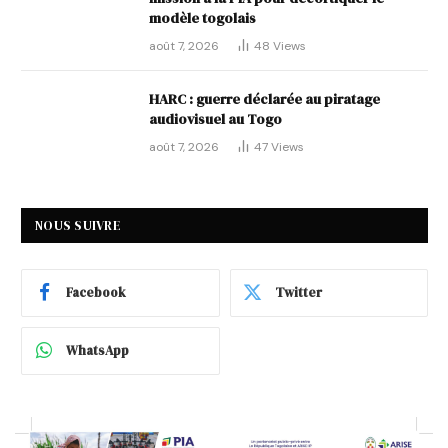
modèle togolais
août 7, 2026
48
Views
HARC : guerre déclarée au piratage
audiovisuel au Togo
août 7, 2026
47
Views
NOUS SUIVRE
Facebook
Twitter
WhatsApp