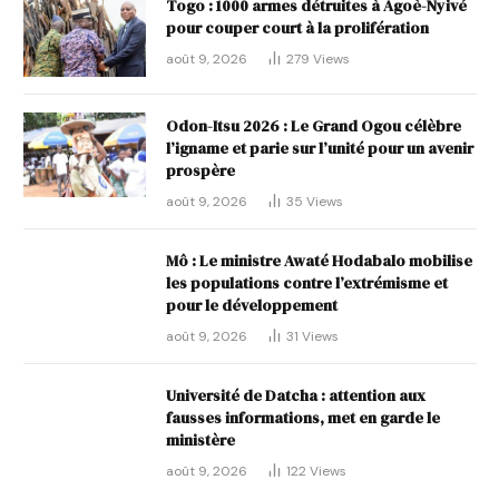
Togo : 1000 armes détruites à Agoè-Nyivé
pour couper court à la prolifération
août 9, 2026
279
Views
Odon-Itsu 2026 : Le Grand Ogou célèbre
l’igname et parie sur l’unité pour un avenir
prospère
août 9, 2026
35
Views
Mô : Le ministre Awaté Hodabalo mobilise
les populations contre l’extrémisme et
pour le développement
août 9, 2026
31
Views
Université de Datcha : attention aux
fausses informations, met en garde le
ministère
août 9, 2026
122
Views