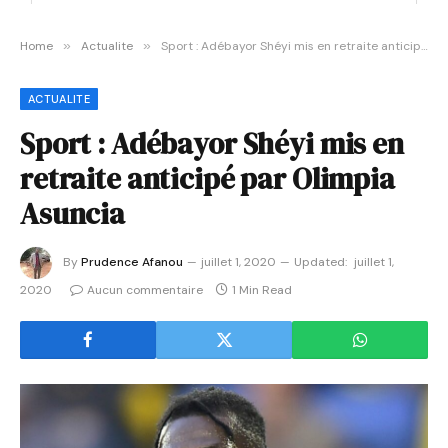
Home
»
Actualite
»
Sport : Adébayor Shéyi mis en retraite anticipé par Olimpia Asuncia
ACTUALITE
Sport : Adébayor Shéyi mis en
retraite anticipé par Olimpia
Asuncia
By
Prudence Afanou
juillet 1, 2020
Updated:
juillet 1,
2020
Aucun commentaire
1 Min Read