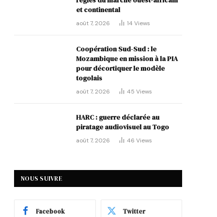
règles du marché ouest-africain
et continental
août 7, 2026
14
Views
Coopération Sud-Sud : le
Mozambique en mission à la PIA
pour décortiquer le modèle
togolais
août 7, 2026
45
Views
HARC : guerre déclarée au
piratage audiovisuel au Togo
août 7, 2026
46
Views
NOUS SUIVRE
Facebook
Twitter