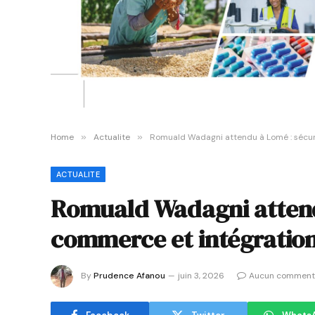
Home
»
Actualite
»
Romuald Wadagni attendu à Lomé : sécur
ACTUALITE
Romuald Wadagni attend
commerce et intégratio
By
Prudence Afanou
juin 3, 2026
Aucun comment