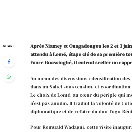
Après Niamey et Ouagadougou les 2 et 3 juin
SHARE
attendu à Lomé, étape clé de sa première to
Faure Gnassingbé, il entend sceller un rap
Au menu des discussions : densification de
dans un Sahel sous tension, et coordination 
Le choix de Lomé, au cœur du périple qui mèn
n’est pas anodin. Il traduit la volonté de Co
diplomatique et de refaire du duo Togo-Bén
Pour Romuald Wadagni, cette visite inaugural