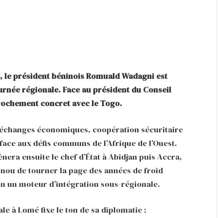
, le président béninois Romuald Wadagni est
urnée régionale. Face au président du Conseil
prochement concret avec le Togo.
s échanges économiques, coopération sécuritaire
face aux défis communs de l’Afrique de l’Ouest.
era ensuite le chef d’État à Abidjan puis Accra,
tonou de tourner la page des années de froid
in un moteur d’intégration sous-régionale.
e à Lomé fixe le ton de sa diplomatie :