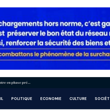
Identification biométrique : la région Centrale entre en phase préparatoire avant la grande campagne d’août-septembre
IL
POLITIQUE
ECONOMIE
CULTURE
SOCIÉT