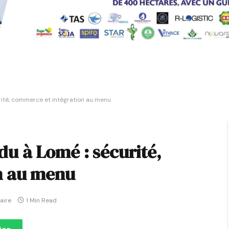
ité, commerce et intégration au menu
u à Lomé : sécurité,
n au menu
aire
1 Min Read