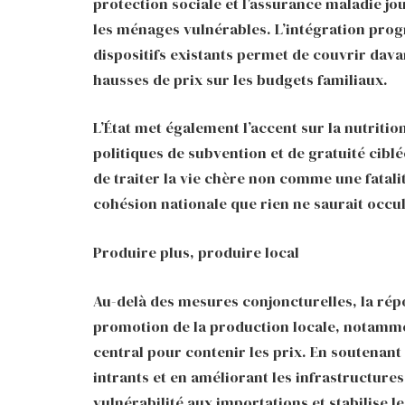
protection sociale et l’assurance maladie jo
les ménages vulnérables. L’intégration prog
dispositifs existants permet de couvrir dava
hausses de prix sur les budgets familiaux.
L’État met également l’accent sur la nutritio
politiques de subvention et de gratuité ciblé
de traiter la vie chère non comme une fatali
cohésion nationale que rien ne saurait occul
Produire plus, produire local
Au-delà des mesures conjoncturelles, la répo
promotion de la production locale, notamme
central pour contenir les prix. En soutenant le
intrants et en améliorant les infrastructures
vulnérabilité aux importations et stabilise l