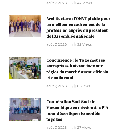
août 7, 2026
42
Views
Architecture : l’ONAT plaide pour
un meilleur encadrement de la
profession auprès du président
de l’Assemblée nationale
août 7, 2026
32
Views
Concurrence : le Togo met ses
entreprises à niveau face aux
règles du marché ouest-africain
et continental
août 7, 2026
6
Views
Coopération Sud-Sud : le
Mozambique en mission à la PIA
pour décortiquer le modèle
togolais
août 7, 2026
27
Views