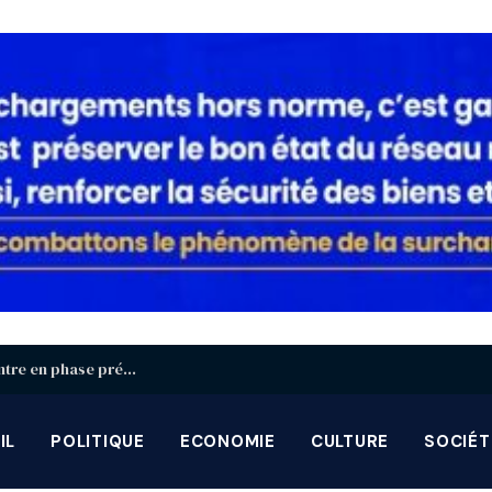
Identification biométrique : la région Centrale entre en phase préparatoire avant la grande campagne d’août-septembre
IL
POLITIQUE
ECONOMIE
CULTURE
SOCIÉT