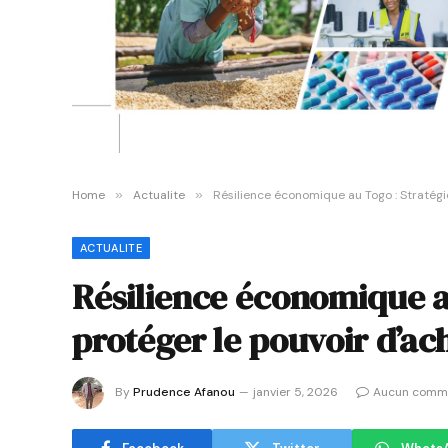
Home
»
Actualite
»
Résilience économique au Togo : Stratégi
ACTUALITE
Résilience économique a
protéger le pouvoir d’ac
By
Prudence Afanou
janvier 5, 2026
Aucun comm