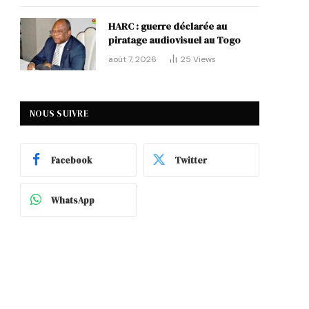
HARC : guerre déclarée au
piratage audiovisuel au Togo
août 7, 2026
25
Views
NOUS SUIVRE
Facebook
Twitter
WhatsApp
p