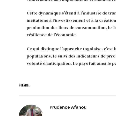
Cette dynamique s’étend à l’industrie de tr
incitations à l’investissement et à la créati
production des lieux de consommation, le To
résilience de l’économie.
Ce qui distingue l’approche togolaise, c’est
populations, le suivi des indicateurs de prix
volonté d’anticipation. Le pays fait ainsi le p
SHARE.
Prudence Afanou