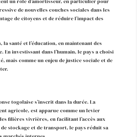
uent un rôle d’amortisseur, en particulier pour
ressive de nouvelles couches sociales dans les
ntage de citoyens et de réduire l’impact des
n, la santé et l’éducation, en maintenant des
e. En investissant dans l’humain, le pays a choisi
té, mais comme un enjeu de justice sociale et de
ter.
nse togolaise s’inscrit dans la durée. La
nt agricole, est apparue comme un levier
s filières vivrières, en facilitant l’accès aux
 de stockage et de transport, le pays réduit sa
es marchés internes.