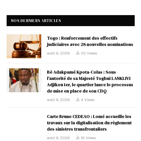
NOS DERNIERS ARTICLES
Togo : Renforcement des effectifs
judiciaires avec 28 nouvelles nominations
août 6, 2026
20
Views
Bè Adakpamé Kpota-Colas : Sous
l’autorité de sa Majesté Togbui LANKLIVI
Adjikou 1er, le quartier lance le processus
de mise en place de son CDQ
août 6, 2026
4
Views
Carte Brune CEDEAO : Lomé accueille les
travaux sur la digitalisation du règlement
des sinistres transfrontaliers
août 6, 2026
16
Views