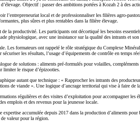
 d’élevage. Objectif : passer des ambitions portées à Kozah 2 à des actio
oir l’entrepreneuriat local et de professionnaliser les filières agro-p
formantes, plus sûres et plus rentables dans la filière élevage.
de la productivité. Les participants ont décortiqué les besoins essentiel
tade physiologique, avec une insistance sur la qualité des intrants et so
le. Les formateurs ont rappelé le rôle stratégique du Complexe Minéral 
 sécuriser les résultats, l’usage d’équipements de contrôle en temps ré
ue de solutions : aliments pré-formulés pour volailles, compléments
r limiter le risque d’épizooties.
aphique autant que technique : « Rapprocher les intrants des producteur
ions de viande ». Une logique d’ancrage territorial qui vise à faire de 
ions régulières et des visites d’exploitation pour accompagner les éle
des emplois et des revenus pour la jeunesse locale.
xpertise accumulée depuis 2017 dans la production d’aliments pour béta
 de valeur pour la région.