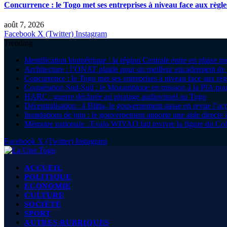
Concurrence : le Togo met ses entreprises à niveau face aux règle
août 7, 2026
Facebook
X (Twitter)
Instagram
Trending
Identification biométrique : la région Centrale entre en phase 
Architecture : l’ONAT plaide pour un meilleur encadrement de 
Concurrence : le Togo met ses entreprises à niveau face aux règ
Coopération Sud-Sud : le Mozambique en mission à la PIA pour
HARC : guerre déclarée au piratage audiovisuel au Togo
Décentralisation : à Blitta, le gouvernement passe en revue l’ac
Inondations de juin : le gouvernement apporte une aide direc
Mémoire nationale : Evalo WIYAO fait revivre la figure du Col
Facebook
X (Twitter)
Instagram
ACCUEIL
POLITIQUE
ECONOMIE
CULTURE
SOCIÉTÉ
SPORT
AUTRES RUBRIQUES