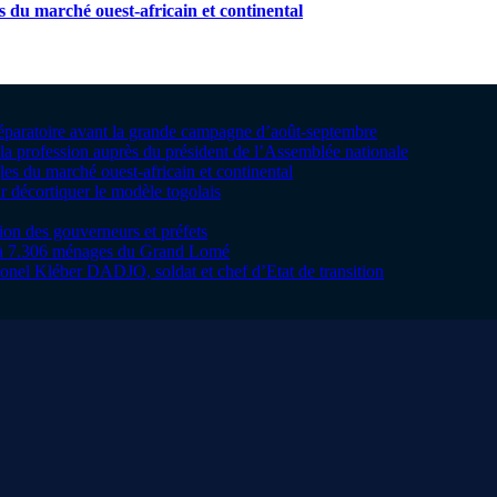
s du marché ouest-africain et continental
préparatoire avant la grande campagne d’août-septembre
la profession auprès du président de l’Assemblée nationale
les du marché ouest-africain et continental
 décortiquer le modèle togolais
tion des gouverneurs et préfets
te à 7.306 ménages du Grand Lomé
onel Kléber DADJO, soldat et chef d’Etat de transition