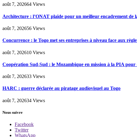
août 7, 2026
64
Views
Architecture : l’ONAT plaide pour un meilleur encadrement de la
août 7, 2026
56
Views
Concurrence : le Togo met ses entreprises à niveau face aux règle
août 7, 2026
10
Views
Coopération Sud-Sud : le Mozambique en mission à la PIA pour d
août 7, 2026
33
Views
HARC : guerre déclarée au piratage audiovisuel au Togo
août 7, 2026
34
Views
Nous suivre
Facebook
Twitter
WhatsApp