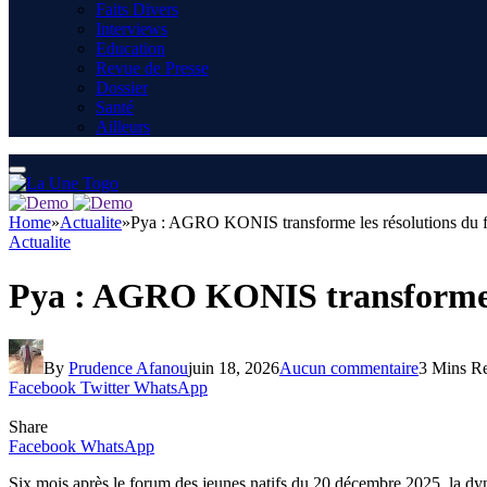
Faits Divers
Interviews
Education
Revue de Presse
Dossier
Santé
Ailleurs
Home
»
Actualite
»
Pya : AGRO KONIS transforme les résolutions du fo
Actualite
Pya : AGRO KONIS transforme le
By
Prudence Afanou
juin 18, 2026
Aucun commentaire
3 Mins R
Facebook
Twitter
WhatsApp
Share
Facebook
WhatsApp
Six mois après le forum des jeunes natifs du 20 décembre 2025, la d