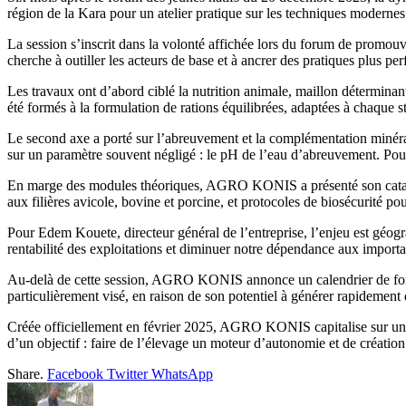
région de la Kara pour un atelier pratique sur les techniques modernes
La session s’inscrit dans la volonté affichée lors du forum de promouv
cherche à outiller les acteurs de base et à ancrer des pratiques plus per
Les travaux ont d’abord ciblé la nutrition animale, maillon déterminant 
été formés à la formulation de rations équilibrées, adaptées à chaque s
Le second axe a porté sur l’abreuvement et la complémentation minéra
sur un paramètre souvent négligé : le pH de l’eau d’abreuvement. Pour
En marge des modules théoriques, AGRO KONIS a présenté son catalog
aux filières avicole, bovine et porcine, et protocoles de biosécurité pou
Pour Edem Kouete, directeur général de l’entreprise, l’enjeu est géogr
rentabilité des exploitations et diminuer notre dépendance aux importat
Au-delà de cette session, AGRO KONIS annonce un calendrier de format
particulièrement visé, en raison de son potentiel à générer rapidement 
Créée officiellement en février 2025, AGRO KONIS capitalise sur une e
d’un objectif : faire de l’élevage un moteur d’autonomie et de création
Share.
Facebook
Twitter
WhatsApp