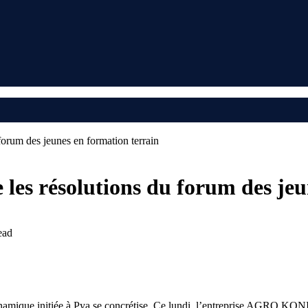
rum des jeunes en formation terrain
s résolutions du forum des jeun
ead
ynamique initiée à Pya se concrétise. Ce lundi, l’entreprise AGRO KONI