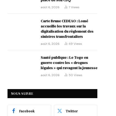
place de son CDQ
août 6, 2026
7
Views
Carte Brune CEDEAO : Lomé
accueille les travaux sur la
digitalisation du règlement des
sinistres transfrontaliers
août 6, 2026
49
Views
Santé publique : Le Togo en
guerre contre les « drogues
légales » qui ravagent la jeunesse
août 6, 2026
50
Views
NOUS SUIVRE
Facebook
Twitter