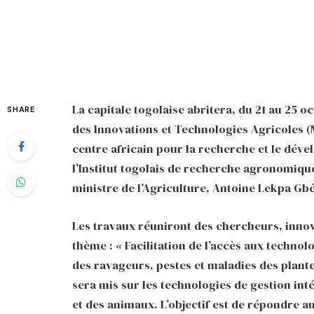
La capitale togolaise abritera, du 21 au 25 
SHARE
des Innovations et Technologies Agricoles (M
centre africain pour la recherche et le dév
l’Institut togolais de recherche agronomiqu
ministre de l’Agriculture, Antoine Lekpa Gb
Les travaux réuniront des chercheurs, innov
thème : « Facilitation de l’accès aux technol
des ravageurs, pestes et maladies des plante
sera mis sur les technologies de gestion int
et des animaux. L’objectif est de répondre au