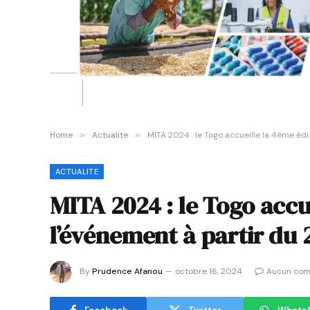
Home
»
Actualite
»
MITA 2024 : le Togo accueille la 4ème édi
ACTUALITE
MITA 2024 : le Togo accu
l’événement à partir du 
By
Prudence Afanou
octobre 16, 2024
Aucun com