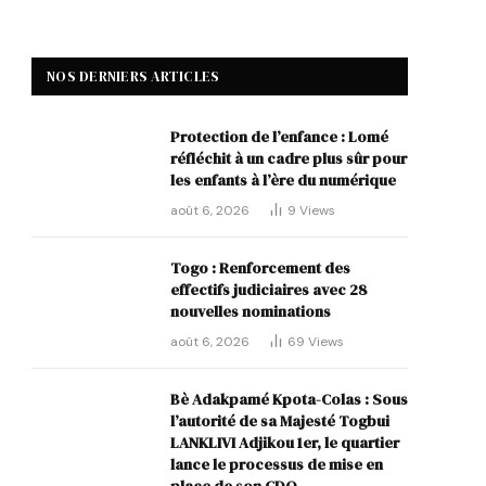
NOS DERNIERS ARTICLES
Protection de l’enfance : Lomé
réfléchit à un cadre plus sûr pour
les enfants à l’ère du numérique
août 6, 2026
9
Views
Togo : Renforcement des
effectifs judiciaires avec 28
nouvelles nominations
août 6, 2026
69
Views
Bè Adakpamé Kpota-Colas : Sous
l’autorité de sa Majesté Togbui
LANKLIVI Adjikou 1er, le quartier
lance le processus de mise en